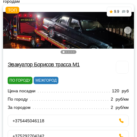
городам
9.9
9
Эвакуатор Борисов трасса М1
ПО ГОРОДУ
МЕЖГОРОД
Цена посадки
120 руб
По городу
2 руб/км
За городом
2 руб/км
+375445046118
+375292704242