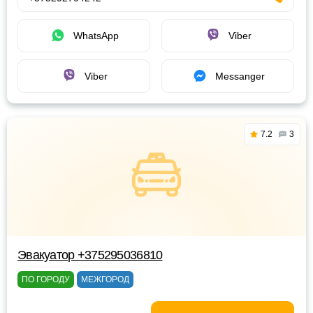
WhatsApp
Viber
Viber
Messanger
7.2
3
Эвакуатор +375295036810
ПО ГОРОДУ
МЕЖГОРОД