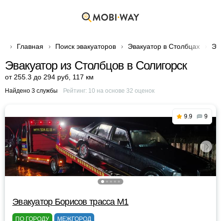
Главная
Поиск эвакуаторов
Эвакуатор в Столбцах
Эв
Эвакуатор из Столбцов в Солигорск
от 255.3 до 294 руб
,
117 км
Найдено 3 службы
Рейтинг:
10
на основе
32
оценок
9.9
9
Эвакуатор Борисов трасса М1
ПО ГОРОДУ
МЕЖГОРОД