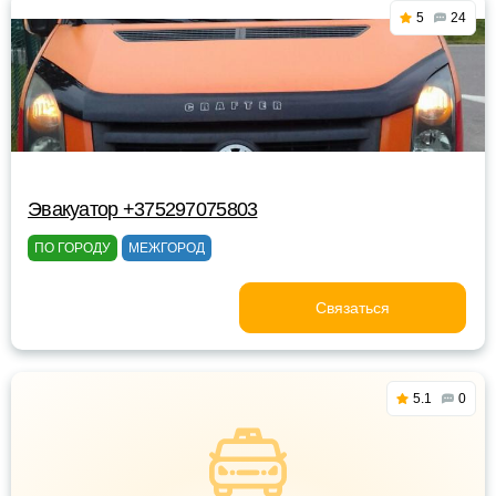
5
24
Эвакуатор +375297075803
ПО ГОРОДУ
МЕЖГОРОД
Связаться
5.1
0