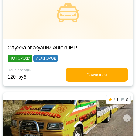
Служба эвакуации AutoZUBR
ПО ГОРОДУ
МЕЖГОРОД
Цена посадки
Связаться
120 руб
7.4
3