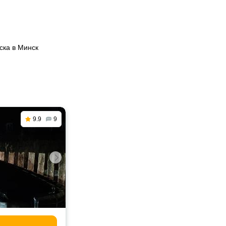
ска в Минск
9.9
9