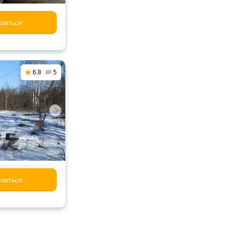
заться
6.8
5
заться