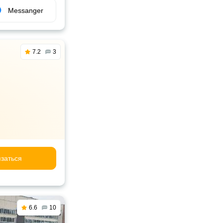
Messanger
7.2
3
заться
6.6
10