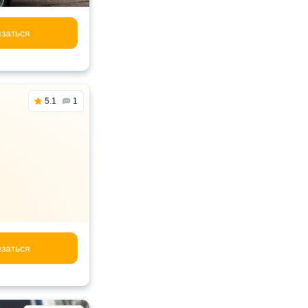
заться
5.1
1
заться