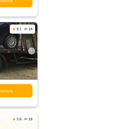
заться
8.1
18
заться
5.6
18