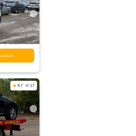
заться
9.7
17