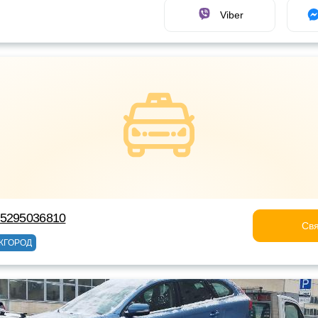
Viber
75295036810
Свя
ЖГОРОД