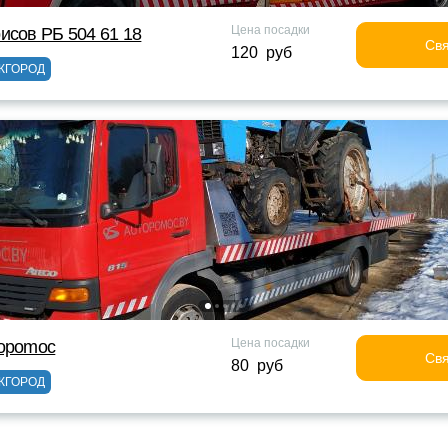
Цена посадки
исов РБ 504 61 18
Свя
120 руб
ЖГОРОД
Цена посадки
topomoc
Свя
80 руб
ЖГОРОД