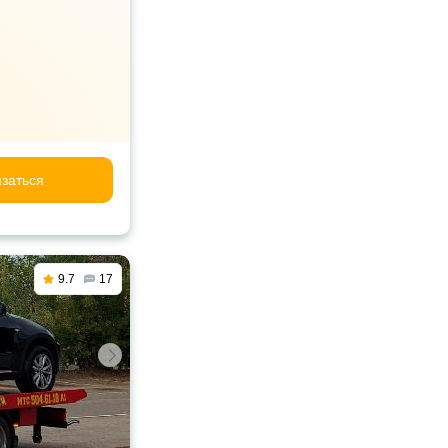
заться
9.7
17