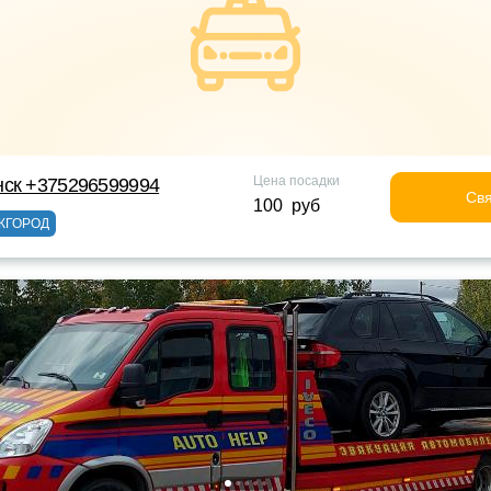
Цена посадки
нск +375296599994
Свя
100 руб
ЖГОРОД