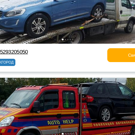
75293205050
Свя
ЖГОРОД