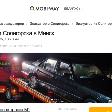
БЕЛАРУСЬ
ск эвакуаторов
Эвакуатор в Солигорске
Эвакуатор из Солигор
з Солигорска в Минск
уб
,
135.3 км
тинг:
9.2
на основе
67
оценок
Цена посадки
исов трасса М1