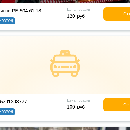
Цена посадки
исов РБ 504 61 18
Свя
120 руб
ЖГОРОД
Цена посадки
75291398777
Свя
100 руб
ЖГОРОД