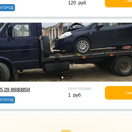
Свя
120 руб
ЖГОРОД
Цена посадки
5 29 8980858
Свя
1 руб
ЖГОРОД