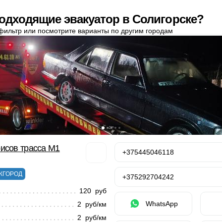
одходящие эвакуатор в Солигорске?
фильтр или посмотрите варианты по другим городам
исов трасса М1
+375445046118
ЖГОРОД
+375292704242
120 руб
WhatsApp
2 руб/км
2 руб/км