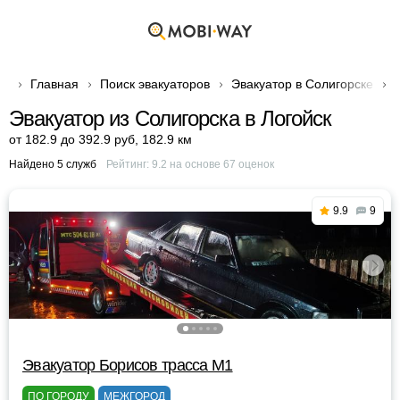
Главная
Поиск эвакуаторов
Эвакуатор в Солигорске
Эвакуатор из Солигорска в Логойск
от 182.9 до 392.9 руб
,
182.9 км
Найдено 5 служб
Рейтинг:
9.2
на основе
67
оценок
9.9
9
Эвакуатор Борисов трасса М1
ПО ГОРОДУ
МЕЖГОРОД