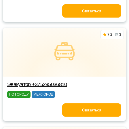
Связаться
7.2
3
Эвакуатор +375295036810
ПО ГОРОДУ
МЕЖГОРОД
Связаться