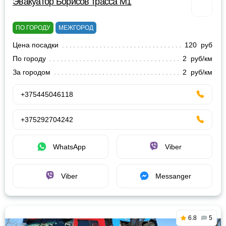
Эвакуатор Борисов трасса М1
ПО ГОРОДУ
МЕЖГОРОД
Цена посадки
120 руб
По городу
2 руб/км
За городом
2 руб/км
+375445046118
+375292704242
WhatsApp
Viber
Viber
Messanger
6.8
5