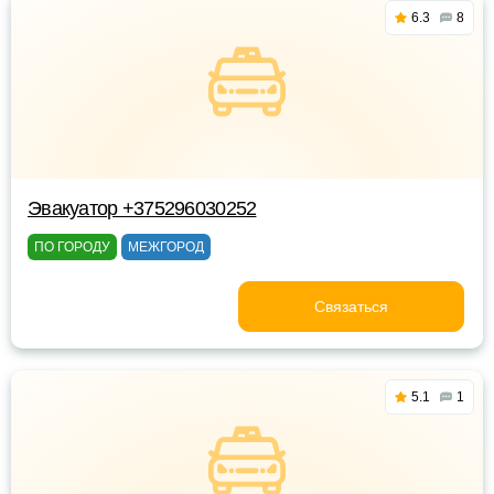
6.3
8
Эвакуатор +375296030252
ПО ГОРОДУ
МЕЖГОРОД
Связаться
5.1
1