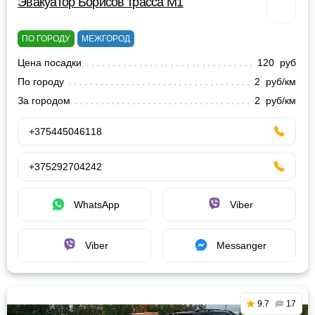
Эвакуатор Борисов трасса М1
ПО ГОРОДУ
МЕЖГОРОД
Цена посадки
120 руб
По городу
2 руб/км
За городом
2 руб/км
+375445046118
+375292704242
WhatsApp
Viber
Viber
Messanger
9.7
17