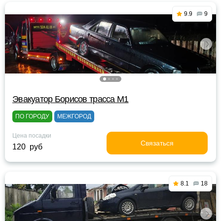
9.9
9
Эвакуатор Борисов трасса М1
ПО ГОРОДУ
МЕЖГОРОД
Цена посадки
Связаться
120 руб
8.1
18