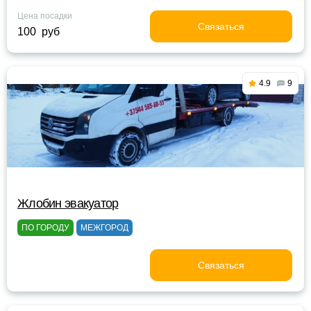
Цена посадки
Связаться
100 руб
4.9
9
Жлобин эвакуатор
ПО ГОРОДУ
МЕЖГОРОД
Связаться