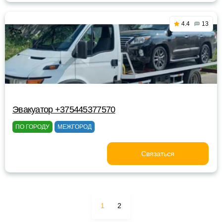
4.4
13
Эвакуатор +375445377570
ПО ГОРОДУ
МЕЖГОРОД
Связаться
1
2