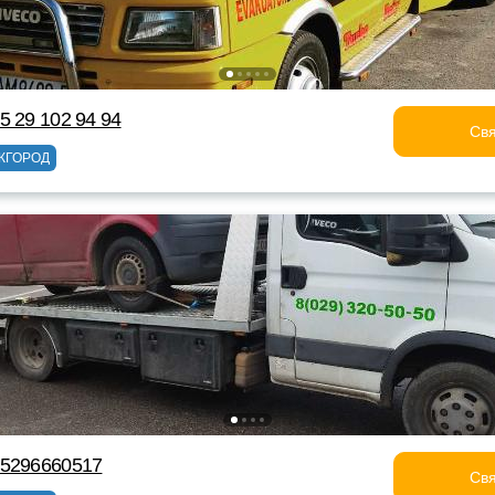
5 29 102 94 94
Свя
ЖГОРОД
75296660517
Свя