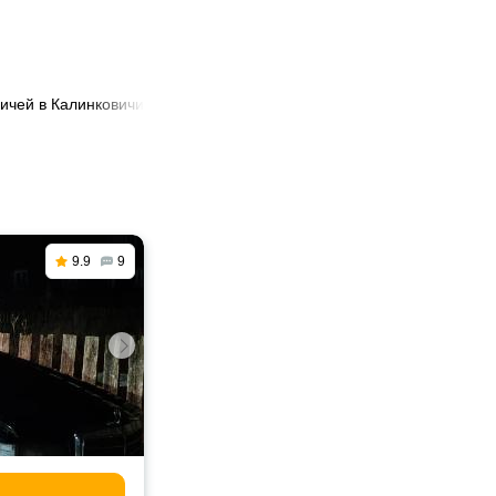
ичей в Калинковичи
9.9
9