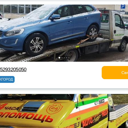
75293205050
Свя
ЖГОРОД