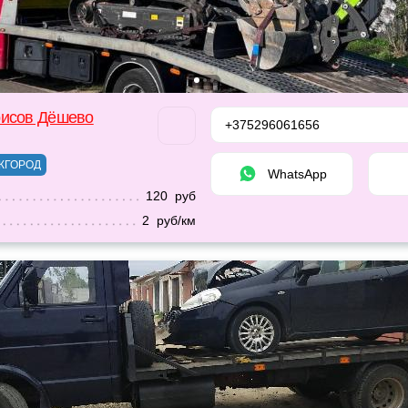
рисов Дёшево
+375296061656
ЖГОРОД
WhatsApp
120 руб
2 руб/км