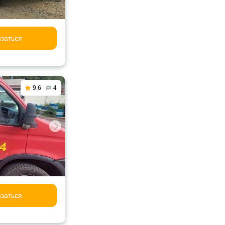
заться
9.6
4
заться