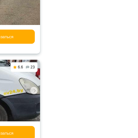
заться
6.6
23
заться