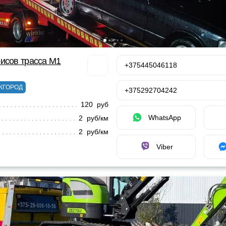
исов трасса М1
+375445046118
ЖГОРОД
+375292704242
120 руб
WhatsApp
2 руб/км
2 руб/км
Viber