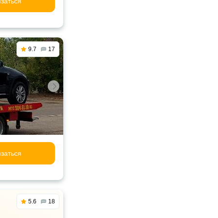
заться
9.7
17
заться
5.6
18