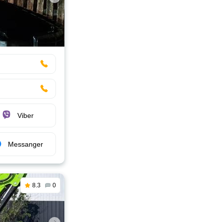
Viber
Messanger
8.3
0