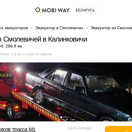
БЕЛАРУСЬ
ск эвакуаторов
Эвакуатор в Смолевичах
Эвакуатор из Смолев
з Смолевичей в Калинковичи
уб
,
286.8 км
ейтинг:
9.8
на основе
44
оценок
Цена посадки
исов трасса М1