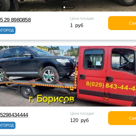
Цена посадки
5 29 8980858
Свя
1 руб
ЖГОРОД
Цена посадки
75298434444
Свя
120 руб
ЖГОРОД