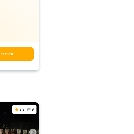
заться
9.9
9