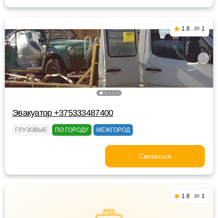
1.8
1
Эвакуатор +375333487400
ГРУЗОВЫЕ
ПО ГОРОДУ
МЕЖГОРОД
Связаться
1.8
1