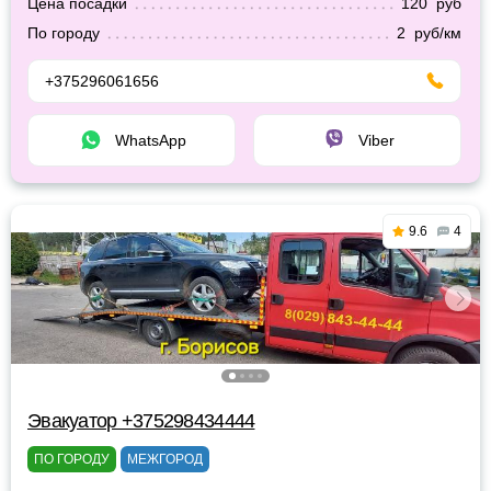
Цена посадки
120 руб
По городу
2 руб/км
+375296061656
WhatsApp
Viber
9.6
4
Эвакуатор +375298434444
ПО ГОРОДУ
МЕЖГОРОД