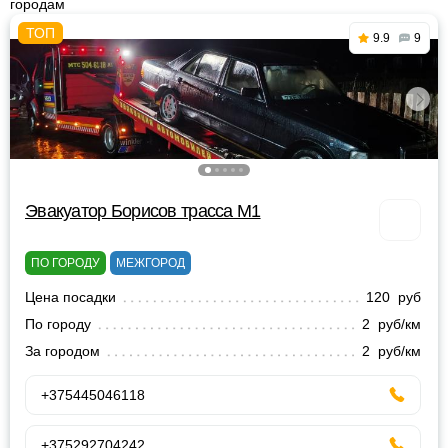
городам
9.9
9
Эвакуатор Борисов трасса М1
ПО ГОРОДУ
МЕЖГОРОД
Цена посадки
120 руб
По городу
2 руб/км
За городом
2 руб/км
+375445046118
+375292704242