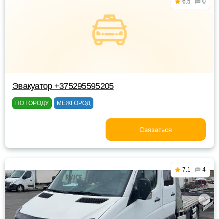
6.5
0
Эвакуатор +375295595205
ПО ГОРОДУ
МЕЖГОРОД
Связаться
7.1
4