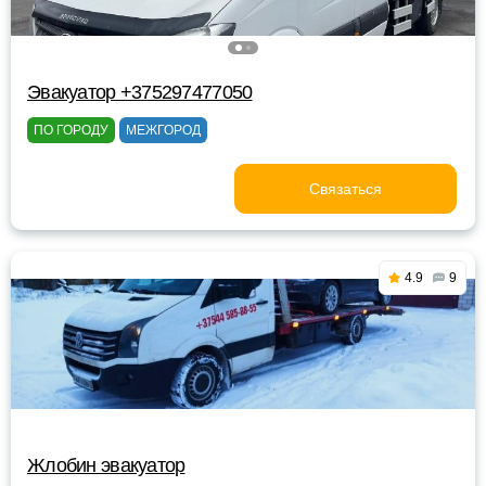
Эвакуатор +375297477050
ПО ГОРОДУ
МЕЖГОРОД
Связаться
4.9
9
Жлобин эвакуатор