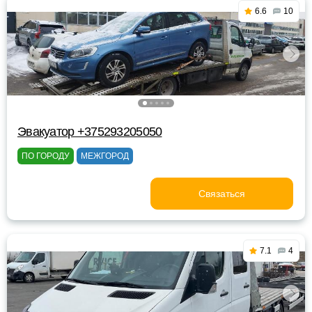
6.6
10
Эвакуатор +375293205050
ПО ГОРОДУ
МЕЖГОРОД
Связаться
7.1
4