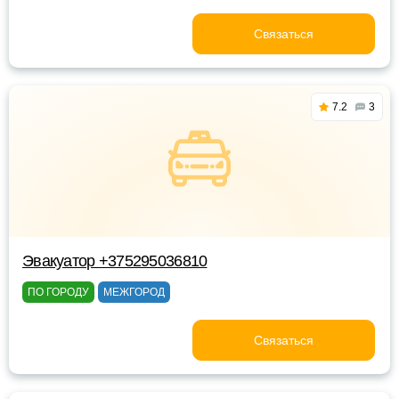
Связаться
7.2
3
Эвакуатор +375295036810
ПО ГОРОДУ
МЕЖГОРОД
Связаться