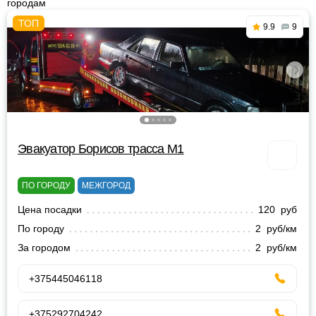
городам
9.9
9
Эвакуатор Борисов трасса М1
ПО ГОРОДУ
МЕЖГОРОД
Цена посадки
120 руб
По городу
2 руб/км
За городом
2 руб/км
+375445046118
+375292704242