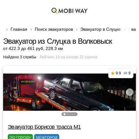
Главная
Поиск эвакуаторов
Эвакуатор в Слуцке
Эвак
Эвакуатор из Слуцка в Волковыск
от 422.3 до 461 руб
,
228.3 км
Найдено 3 службы
Рейтинг:
10
на основе
32
оценок
9.9
9
Эвакуатор Борисов трасса М1
ПО ГОРОДУ
МЕЖГОРОД