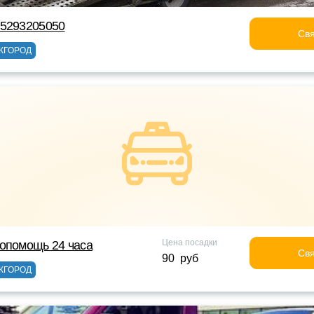
75293205050
Свя
ЖГОРОД
Цена посадки
опомощь 24 часа
Свя
90 руб
ЖГОРОД