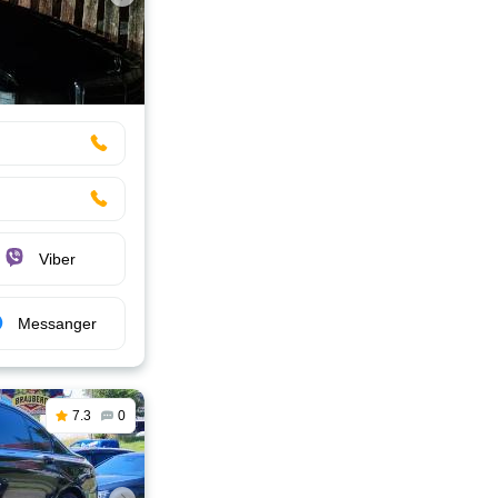
Viber
Messanger
7.3
0