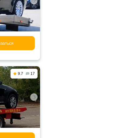
заться
9.7
17