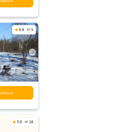
заться
6.8
5
заться
5.6
18