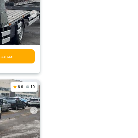
заться
6.6
10