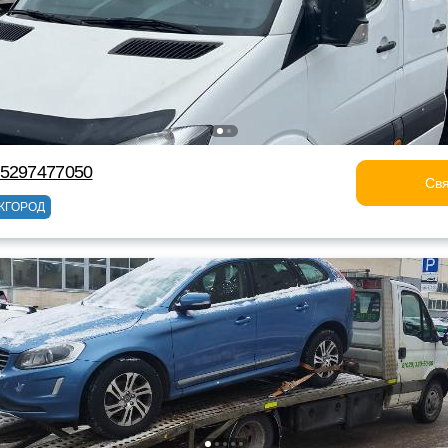
75297477050
Свя
ЖГОРОД