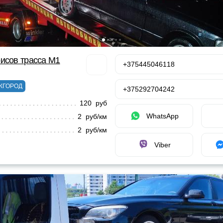
исов трасса М1
+375445046118
ЖГОРОД
+375292704242
120 руб
WhatsApp
2 руб/км
2 руб/км
Viber