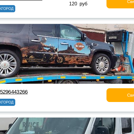
Свя
120 руб
ЖГОРОД
75296443266
Свя
ЖГОРОД