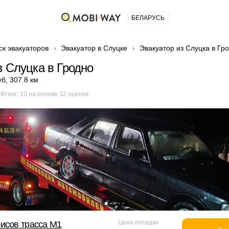
БЕЛАРУСЬ
ск эвакуаторов
Эвакуатор в Слуцке
Эвакуатор из Слуцка в Гр
з Слуцка в Гродно
уб
,
307.8 км
ейтинг:
10
на основе
32
оценок
Цена посадки
исов трасса М1