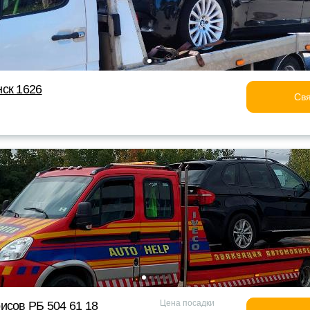
ск 1626
Свя
Цена посадки
исов РБ 504 61 18