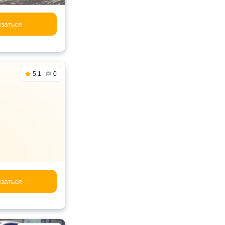
заться
5.1
0
заться