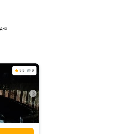
одно
9.9
9