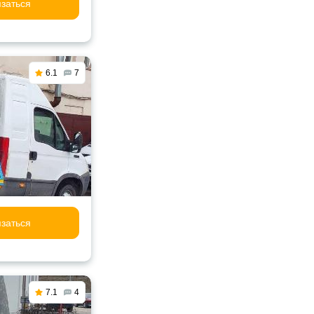
заться
6.1
7
заться
7.1
4