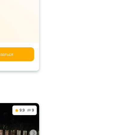
заться
9.9
9