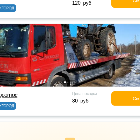
Свя
120 руб
ЖГОРОД
Цена посадки
topomoc
Свя
80 руб
ЖГОРОД