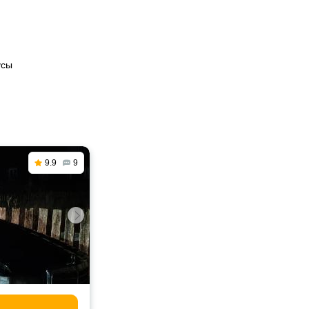
усы
9.9
9