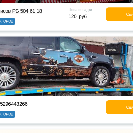
Цена посадки
исов РБ 504 61 18
Свя
120 руб
ЖГОРОД
75296443266
Свя
ЖГОРОД