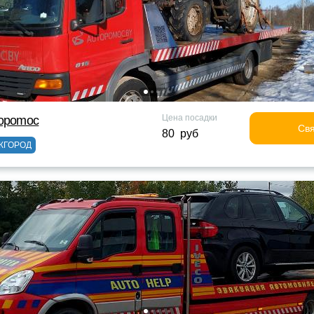
Цена посадки
topomoc
Свя
80 руб
ЖГОРОД