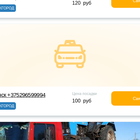
Свя
120 руб
ЖГОРОД
Цена посадки
нск +375296599994
Свя
100 руб
ЖГОРОД