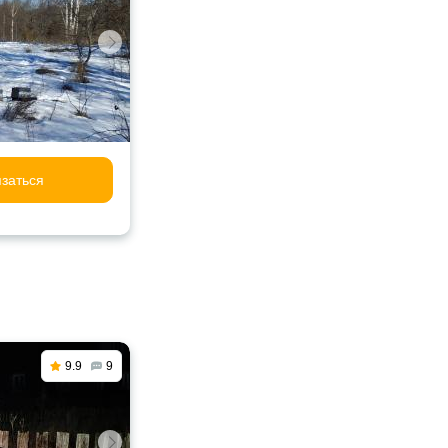
заться
9.9
9