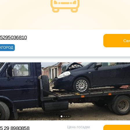
75295036810
Свя
ЖГОРОД
Цена посадки
5 29 8980858