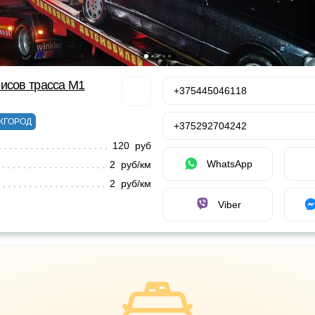
исов трасса М1
+375445046118
ЖГОРОД
+375292704242
120 руб
WhatsApp
2 руб/км
2 руб/км
Viber