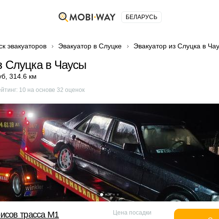
БЕЛАРУСЬ
ск эвакуаторов
Эвакуатор в Слуцке
Эвакуатор из Слуцка в Ча
з Слуцка в Чаусы
уб
,
314.6 км
ейтинг:
10
на основе
32
оценок
Цена посадки
исов трасса М1