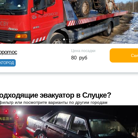
Цена посадки
topomoc
Свя
80 руб
ЖГОРОД
одходящие эвакуатор в Слуцке?
фильтр или посмотрите варианты по другим городам