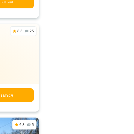
заться
8.3
25
заться
6.8
5