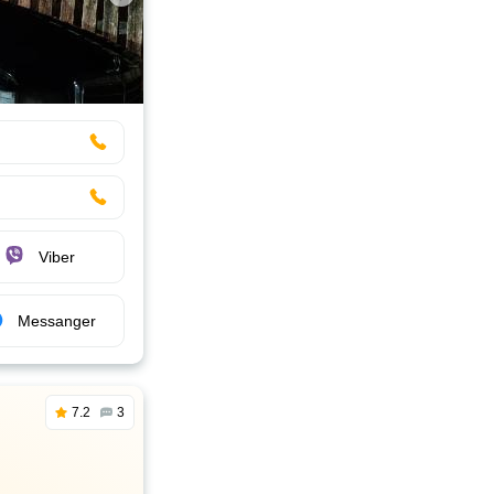
Viber
Messanger
7.2
3