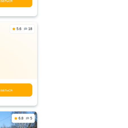
заться
5.6
18
заться
6.8
5