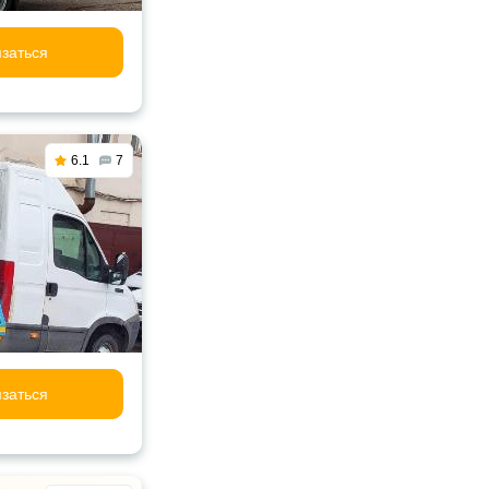
заться
6.1
7
заться