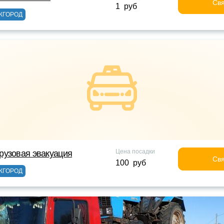
Свя
1 руб
ЖГОРОД
Цена посадки
рузовая эвакуация
Свя
100 руб
ЖГОРОД