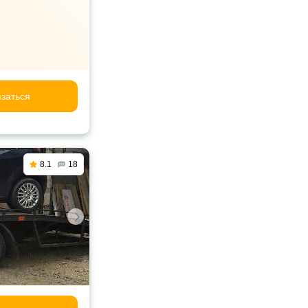
заться
8.1
18