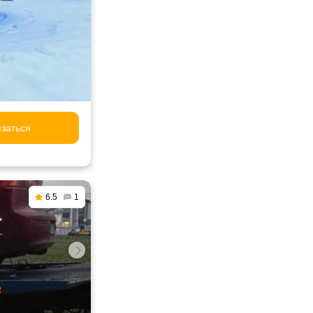
заться
6.5
1