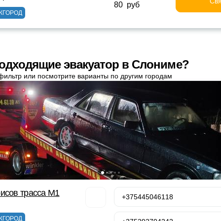
Свя
80 руб
ЖГОРОД
одходящие эвакуатор в Слониме?
фильтр или посмотрите варианты по другим городам
исов трасса М1
+375445046118
ЖГОРОД