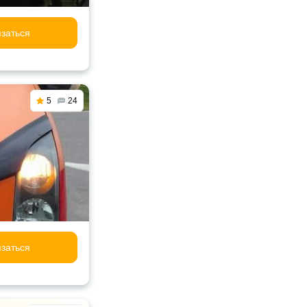
заться
5
24
заться