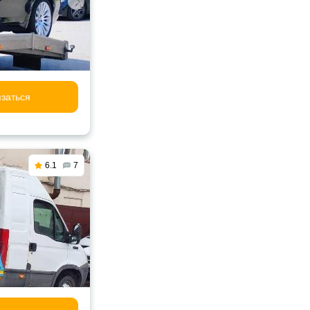
заться
6.1
7