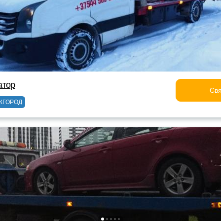
атор
Свя
ЖГОРОД