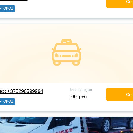
Свя
ЖГОРОД
Цена посадки
нск +375296599994
Свя
100 руб
ЖГОРОД