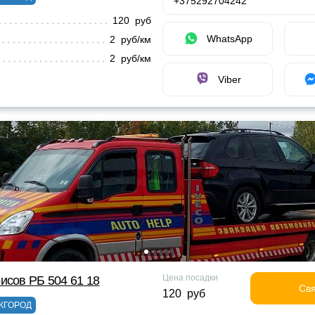
+375292704242
120 руб
WhatsApp
2 руб/км
2 руб/км
Viber
Цена посадки
исов РБ 504 61 18
Свя
120 руб
ЖГОРОД