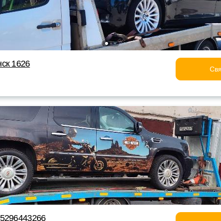
ск 1626
Свя
75296443266