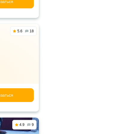
заться
5.6
18
заться
4.9
9