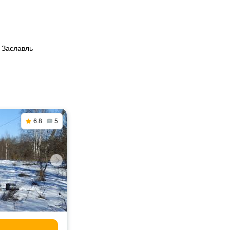
 Заславль
6.8
5