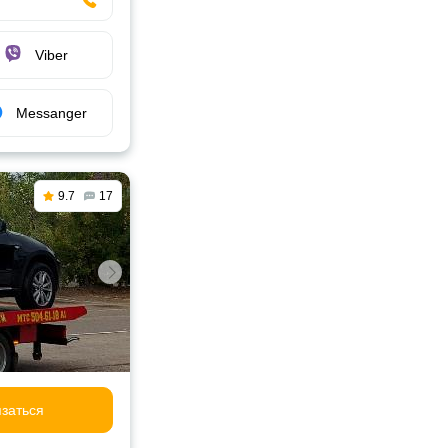
Viber
Messanger
9.7
17
заться