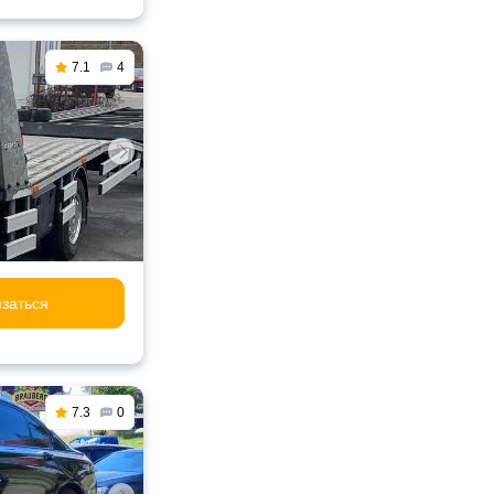
7.1
4
заться
7.3
0