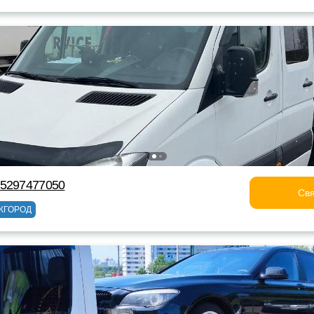
75297477050
Свя
ЖГОРОД