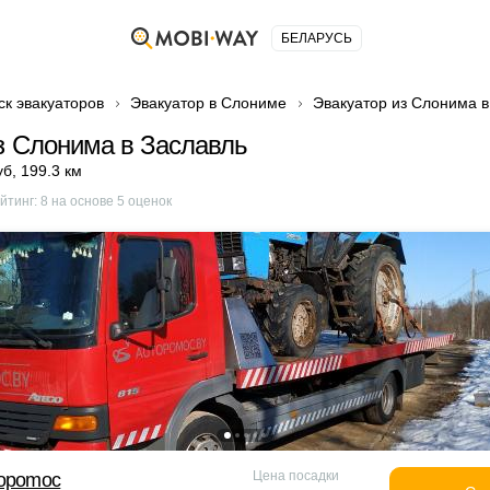
БЕЛАРУСЬ
ск эвакуаторов
Эвакуатор в Слониме
Эвакуатор из Слонима в
з Слонима в Заславль
уб
,
199.3 км
йтинг:
8
на основе
5
оценок
Цена посадки
topomoc