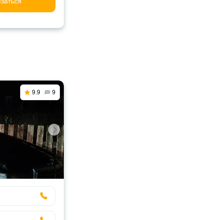
заться
9.9
9