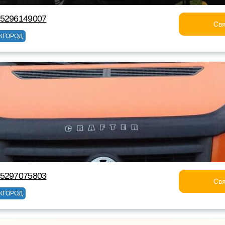
75296149007
Свя
ЖГОРОД
75297075803
Свя
ЖГОРОД