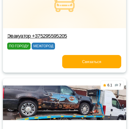
Эвакуатор +375295595205
ПО ГОРОДУ
МЕЖГОРОД
Связаться
6.1
7