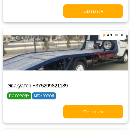
Связаться
4.9
10
Эвакуатор +375299821189
ПО ГОРОДУ
МЕЖГОРОД
Связаться