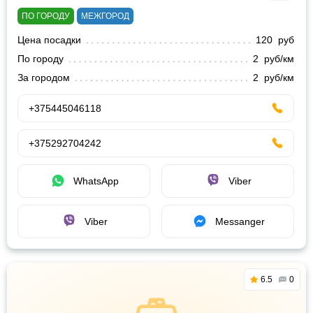
ПО ГОРОДУ
МЕЖГОРОД
Цена посадки
120 руб
По городу
2 руб/км
За городом
2 руб/км
+375445046118
+375292704242
WhatsApp
Viber
Viber
Messanger
6.5
0