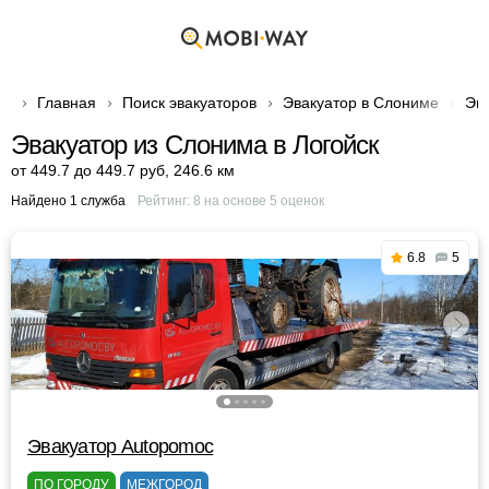
Главная
Поиск эвакуаторов
Эвакуатор в Слониме
Эва
Эвакуатор из Слонима в Логойск
от 449.7 до 449.7 руб
,
246.6 км
Найдено 1 служба
Рейтинг:
8
на основе
5
оценок
6.8
5
Эвакуатор Autopomoc
ПО ГОРОДУ
МЕЖГОРОД