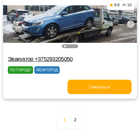
6.6
10
Эвакуатор +375293205050
ПО ГОРОДУ
МЕЖГОРОД
Связаться
1
2