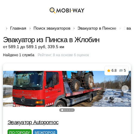
Главная
Поиск эвакуаторов
Эвакуатор в Пинске
Эвак
Эвакуатор из Пинска в Жлобин
от 589.1 до 589.1 руб
,
339.5 км
Найдено 1 служба
Рейтинг:
8
на основе
6
оценок
6.8
5
Эвакуатор Autopomoc
ПО ГОРОДУ
МЕЖГОРОД