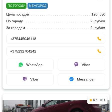
ПО ГОРОДУ
МЕЖГОРОД
Цена посадки
120 руб
По городу
2 руб/км
За городом
2 руб/км
+375445046118
+375292704242
WhatsApp
Viber
Viber
Messanger
6.5
1