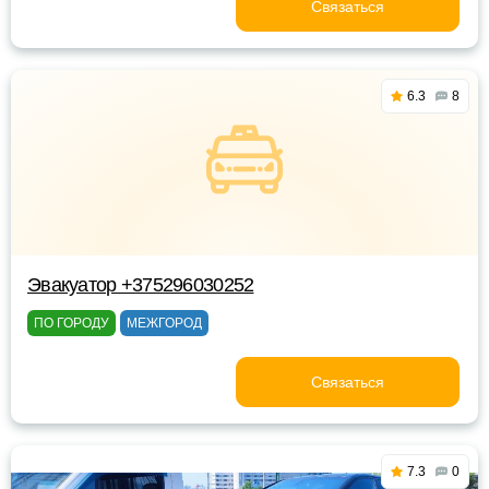
Связаться
6.3
8
Эвакуатор +375296030252
ПО ГОРОДУ
МЕЖГОРОД
Связаться
7.3
0