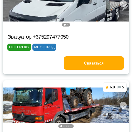
Эвакуатор +375297477050
ПО ГОРОДУ
МЕЖГОРОД
Связаться
6.8
5