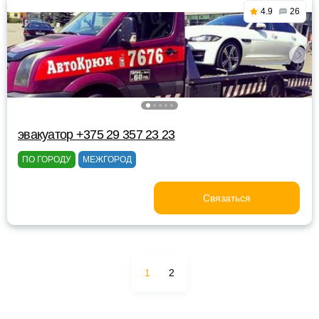
4.9
26
эвакуатор +375 29 357 23 23
ПО ГОРОДУ
МЕЖГОРОД
Связаться
1
2