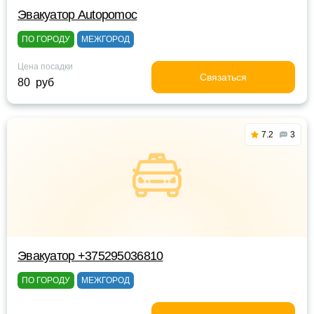
Эвакуатор Autopomoc
ПО ГОРОДУ
МЕЖГОРОД
Цена посадки
Связаться
80 руб
7.2
3
Эвакуатор +375295036810
ПО ГОРОДУ
МЕЖГОРОД