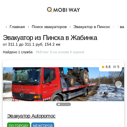
Главная
Поиск эвакуаторов
Эвакуатор в Пинске
Эвак
Эвакуатор из Пинска в Жабинка
от 311.1 до 311.1 руб
,
154.2 км
Найдено 1 служба
Рейтинг:
8
на основе
6
оценок
6.8
5
Эвакуатор Autopomoc
ПО ГОРОДУ
МЕЖГОРОД