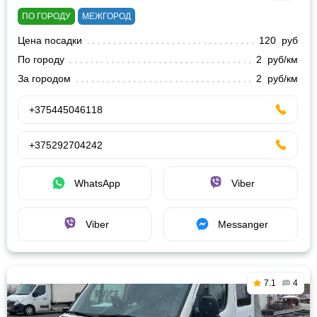
ПО ГОРОДУ
МЕЖГОРОД
Цена посадки
120 руб
По городу
2 руб/км
За городом
2 руб/км
+375445046118
+375292704242
WhatsApp
Viber
Viber
Messanger
7.1
4