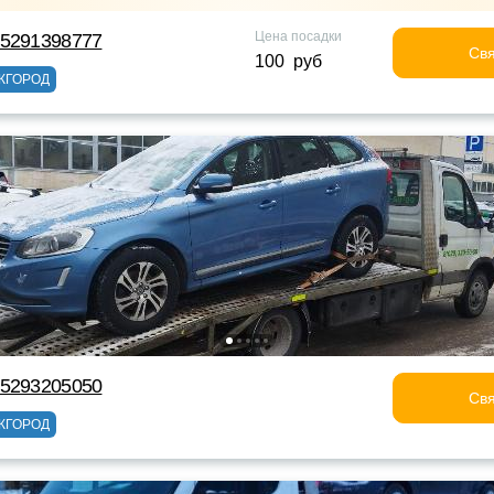
Цена посадки
75291398777
Свя
100 руб
ЖГОРОД
75293205050
Свя
ЖГОРОД