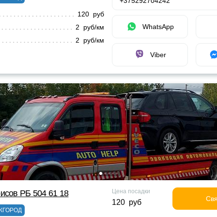
+375292704242
120 руб
WhatsApp
2 руб/км
2 руб/км
Viber
Цена посадки
исов РБ 504 61 18
Свя
120 руб
ЖГОРОД