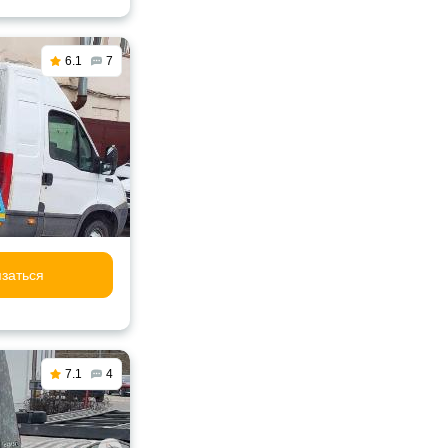
6.1
7
заться
7.1
4