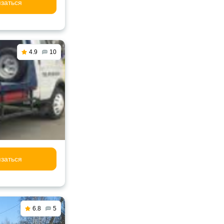
заться
4.9
10
заться
6.8
5