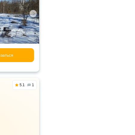
заться
5.1
1