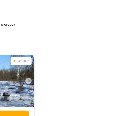
етлогорск
6.8
5