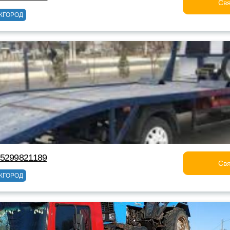
Свя
ЖГОРОД
75299821189
Свя
ЖГОРОД