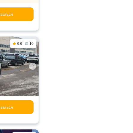
заться
6.6
10
заться