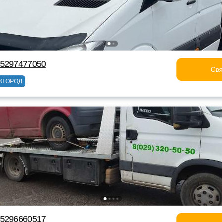
75297477050
Свя
ЖГОРОД
75296660517