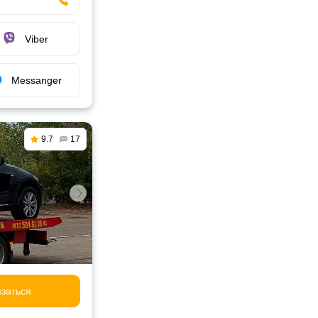
Viber
Messanger
9.7
17
заться