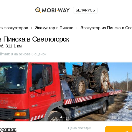
БЕЛАРУСЬ
ск эвакуаторов
Эвакуатор в Пинске
Эвакуатор из Пинска в Св
з Пинска в Светлогорск
уб
,
311.1 км
йтинг:
8
на основе
6
оценок
Цена посадки
topomoc