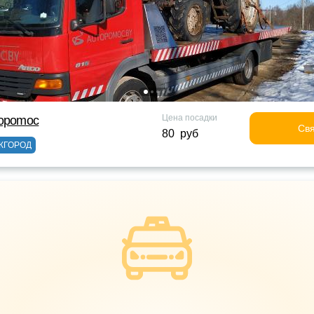
Цена посадки
topomoc
Свя
80 руб
ЖГОРОД