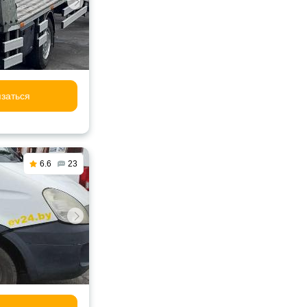
заться
6.6
23