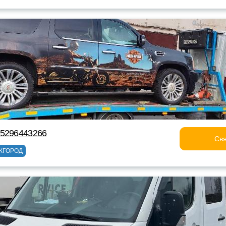
75296443266
Свя
ЖГОРОД