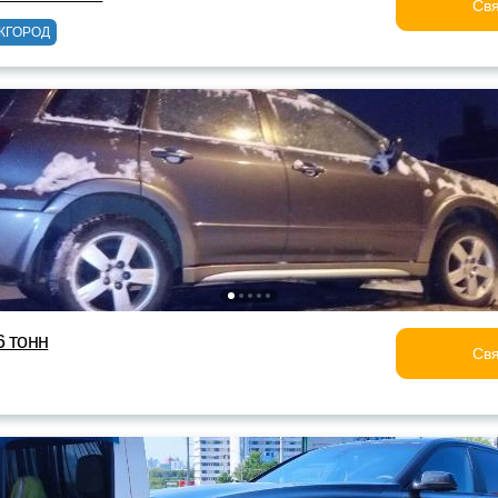
Свя
ЖГОРОД
6 тонн
Свя