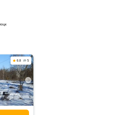
лоцк
6.8
5