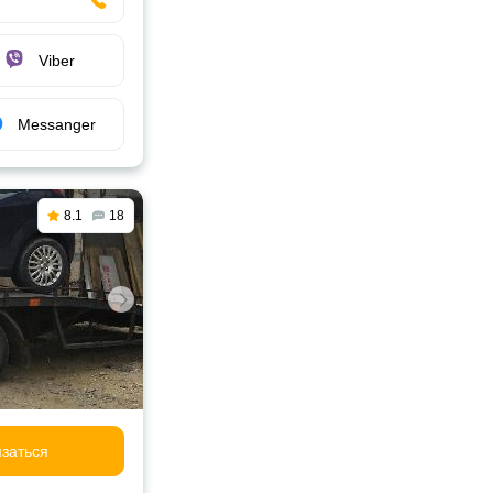
Viber
Messanger
8.1
18
заться