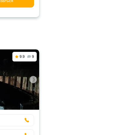
заться
9.9
9