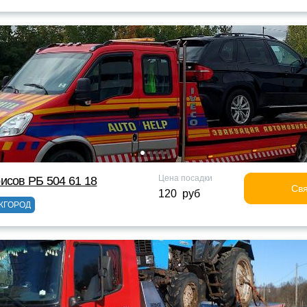
Цена посадки
исов РБ 504 61 18
Свя
120 руб
ЖГОРОД