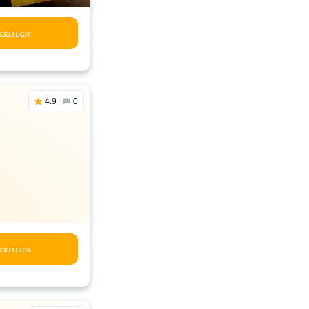
заться
4.9
0
заться