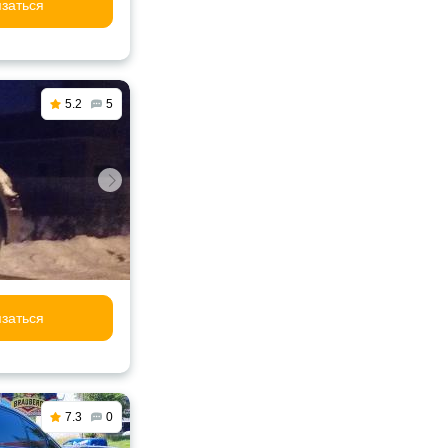
заться
5.2
5
заться
7.3
0