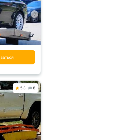
заться
5.3
8