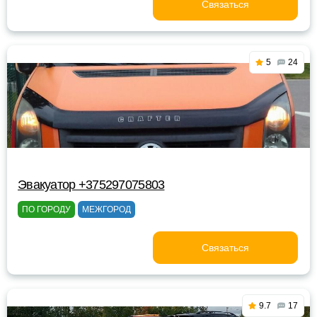
Связаться
5
24
Эвакуатор +375297075803
ПО ГОРОДУ
МЕЖГОРОД
Связаться
9.7
17