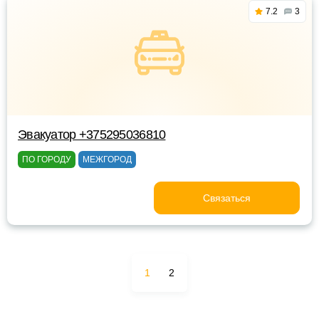
7.2
3
Эвакуатор +375295036810
ПО ГОРОДУ
МЕЖГОРОД
Связаться
1
2