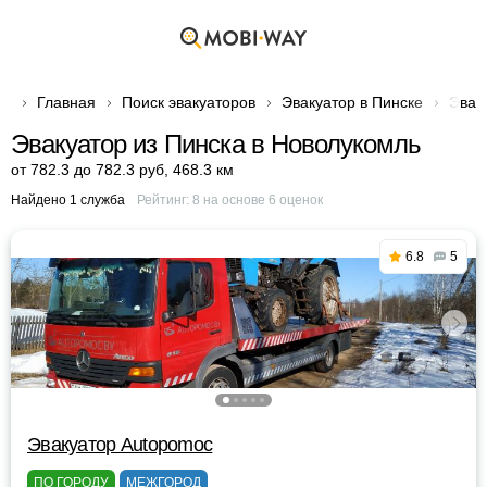
Главная
Поиск эвакуаторов
Эвакуатор в Пинске
Эвак
Эвакуатор из Пинска в Новолукомль
от 782.3 до 782.3 руб
,
468.3 км
Найдено 1 служба
Рейтинг:
8
на основе
6
оценок
6.8
5
Эвакуатор Autopomoc
ПО ГОРОДУ
МЕЖГОРОД