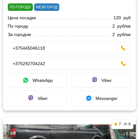
ПО ГОРОДУ
МЕЖГОРОД
Цена посадки
120 руб
По городу
2 руб/км
За городом
2 руб/км
+375445046118
+375292704242
WhatsApp
Viber
Viber
Messanger
7
0