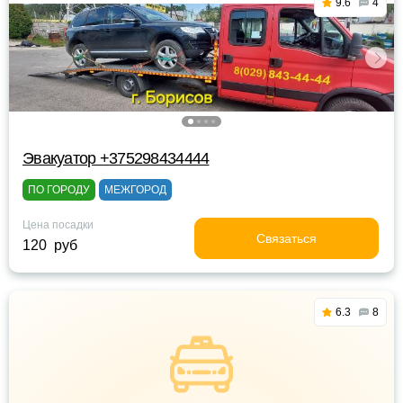
9.6
4
Эвакуатор +375298434444
ПО ГОРОДУ
МЕЖГОРОД
Цена посадки
Связаться
120 руб
6.3
8