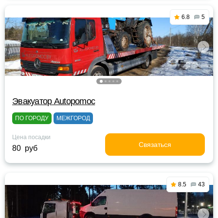
6.8
5
Эвакуатор Autopomoc
ПО ГОРОДУ
МЕЖГОРОД
Цена посадки
Связаться
80 руб
8.5
43