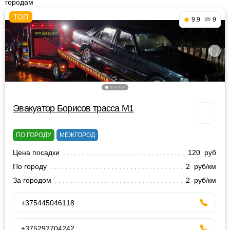
городам
9.9
9
Эвакуатор Борисов трасса М1
ПО ГОРОДУ
МЕЖГОРОД
Цена посадки
120 руб
По городу
2 руб/км
За городом
2 руб/км
+375445046118
+375292704242