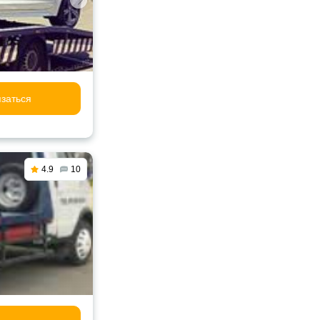
заться
4.9
10