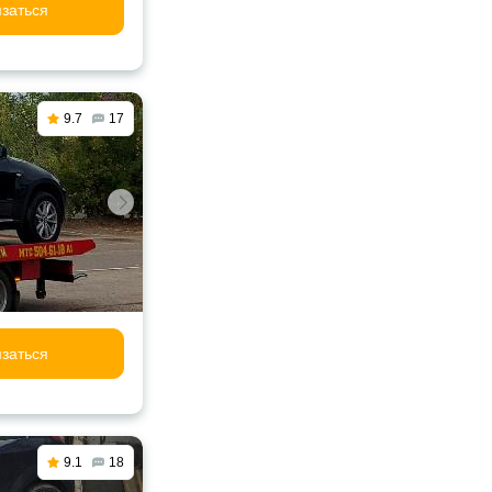
заться
9.7
17
заться
9.1
18