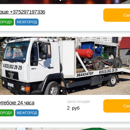
Орше +375297197336
Свя
ГОРОДУ
МЕЖГОРОД
Цена посадки
итебске 24 часа
Свя
2 руб
ГОРОДУ
МЕЖГОРОД