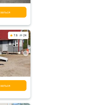
заться
7.6
24
заться