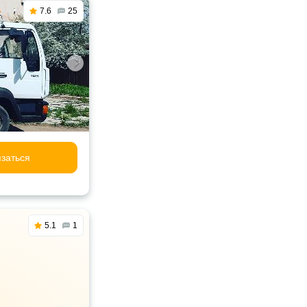
7.6
25
заться
5.1
1