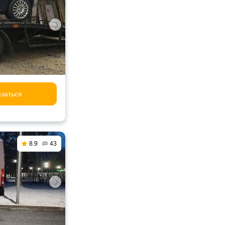
заться
8.9
43