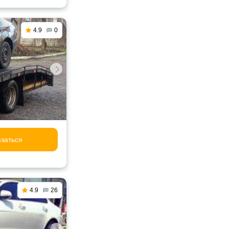
4.9
0
заться
4.9
26