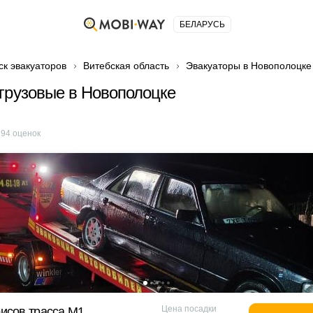
БЕЛАРУСЬ
ск эвакуаторов
Витебская область
Эвакуаторы в Новополоцке
грузовые в Новополоцке
е
94
оценок
Цена посадки
исов трасса М1