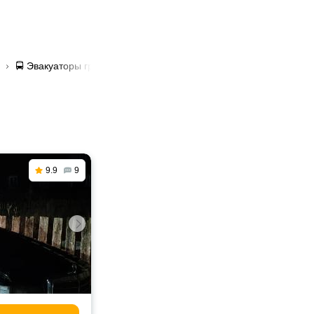
🚍 Эвакуаторы грузовые в Новополоцке
9.9
9