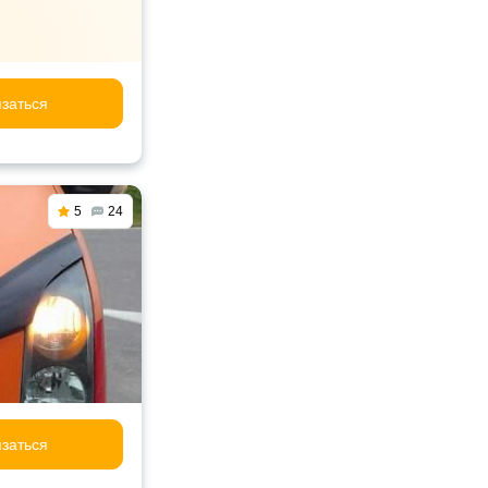
заться
5
24
заться