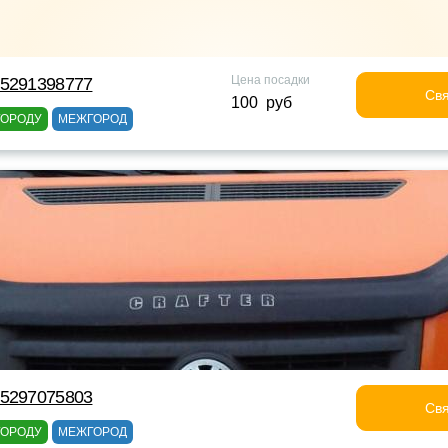
Цена посадки
75291398777
Свя
100 руб
ГОРОДУ
МЕЖГОРОД
75297075803
Свя
ГОРОДУ
МЕЖГОРОД