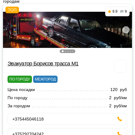
городам
9.9
9
Эвакуатор Борисов трасса М1
ПО ГОРОДУ
МЕЖГОРОД
Цена посадки
120 руб
По городу
2 руб/км
За городом
2 руб/км
+375445046118
+375292704242