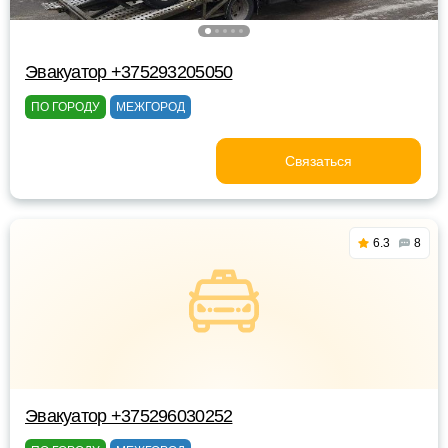
Эвакуатор +375293205050
ПО ГОРОДУ
МЕЖГОРОД
Связаться
6.3
8
Эвакуатор +375296030252