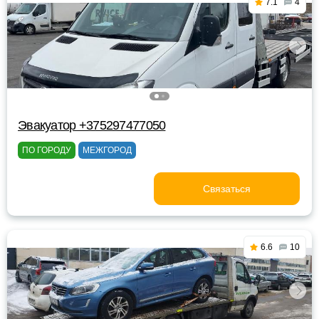
7.1
4
Эвакуатор +375297477050
ПО ГОРОДУ
МЕЖГОРОД
Связаться
6.6
10