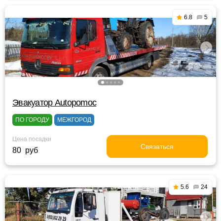
6.8
5
Эвакуатор Autopomoc
ПО ГОРОДУ
МЕЖГОРОД
Цена посадки
Связаться
80 руб
5.6
24