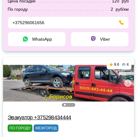
Цена посадки
120 руб
По городу
2 руб/км
+375296061656
WhatsApp
Viber
9.6
4
Эвакуатор +375298434444
ПО ГОРОДУ
МЕЖГОРОД