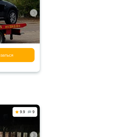
заться
9.9
9