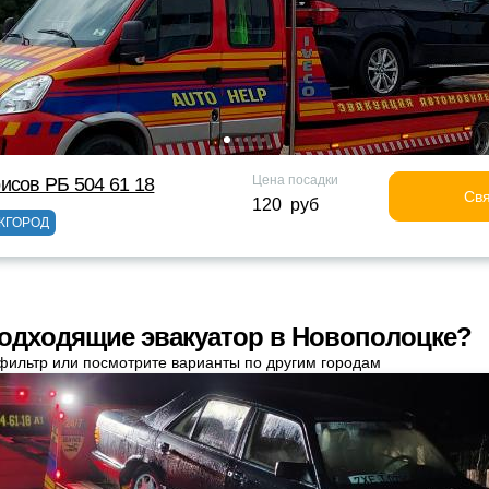
Цена посадки
исов РБ 504 61 18
Свя
120 руб
ЖГОРОД
одходящие эвакуатор в Новополоцке?
фильтр или посмотрите варианты по другим городам