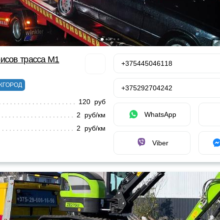
исов трасса М1
+375445046118
ЖГОРОД
+375292704242
120 руб
WhatsApp
2 руб/км
2 руб/км
Viber