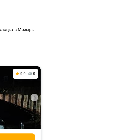
олоцка в Мозырь
9.9
9