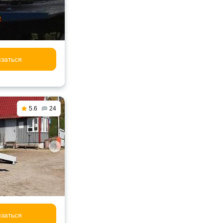
заться
5.6
24
заться