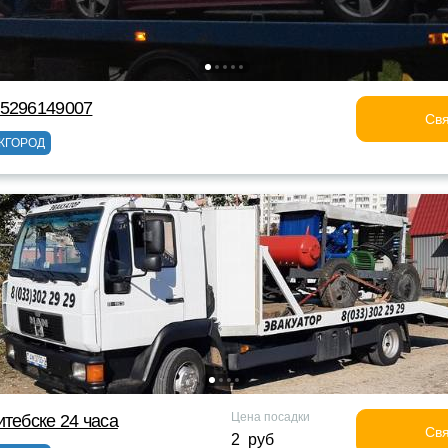
75296149007
Свя
ЖГОРОД
Цена посадки
итебске 24 часа
Свя
2 руб