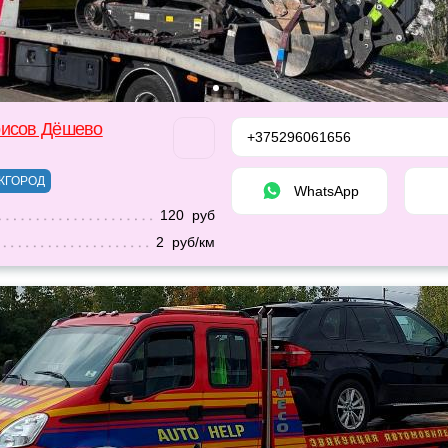
рисов Дёшево
+375296061656
ЖГОРОД
WhatsApp
120 руб
2 руб/км