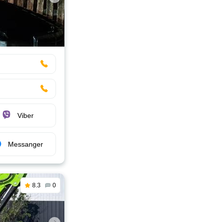
Viber
Messanger
8.3
0