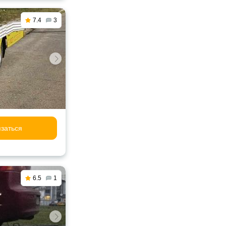
7.4
3
заться
6.5
1