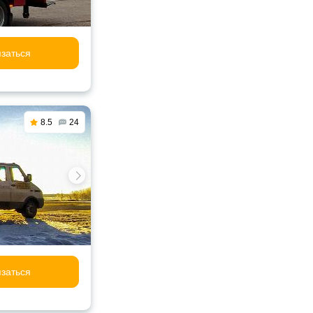
заться
8.5
24
заться