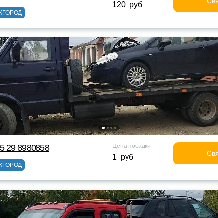
Свя
120 руб
ЖГОРОД
Цена посадки
5 29 8980858
Свя
1 руб
ЖГОРОД