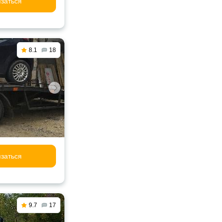
заться
8.1
18
заться
9.7
17