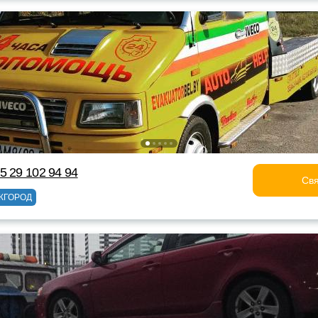
5 29 102 94 94
Свя
ЖГОРОД