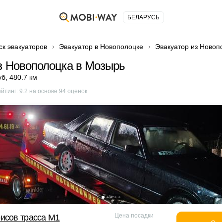
БЕЛАРУСЬ
ск эвакуаторов
Эвакуатор в Новополоцке
Эвакуатор из Новоп
з Новополоцка в Мозырь
уб
,
480.7 км
ейтинг:
9.2
на основе
94
оценок
Цена посадки
исов трасса М1