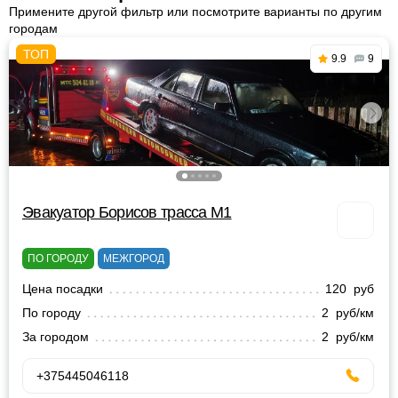
Примените другой фильтр или посмотрите варианты по другим
городам
9.9
9
Эвакуатор Борисов трасса М1
ПО ГОРОДУ
МЕЖГОРОД
Цена посадки
120 руб
По городу
2 руб/км
За городом
2 руб/км
+375445046118