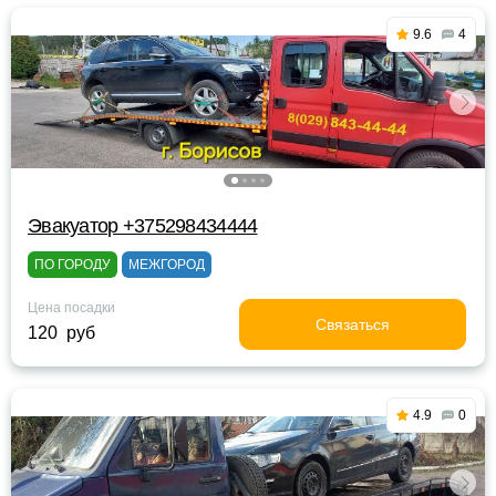
9.6
4
Эвакуатор +375298434444
ПО ГОРОДУ
МЕЖГОРОД
Цена посадки
Связаться
120 руб
4.9
0