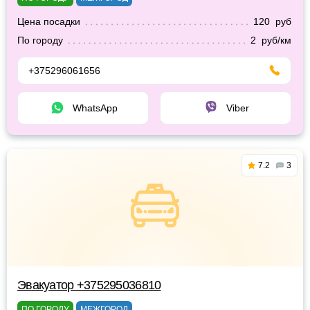
Цена посадки
120 руб
По городу
2 руб/км
+375296061656
WhatsApp
Viber
7.2
3
Эвакуатор +375295036810
ПО ГОРОДУ
МЕЖГОРОД