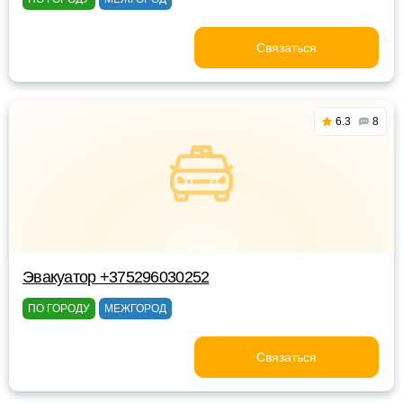
Связаться
6.3
8
Эвакуатор +375296030252
ПО ГОРОДУ
МЕЖГОРОД
Связаться