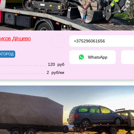
рисов Дёшево
+375296061656
ЖГОРОД
WhatsApp
120 руб
2 руб/км