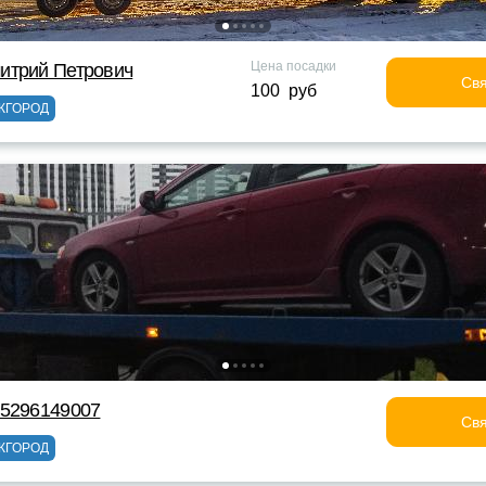
Цена посадки
итрий Петрович
Свя
100 руб
ЖГОРОД
75296149007
Свя
ЖГОРОД