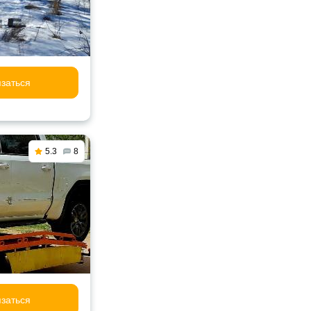
заться
5.3
8
заться