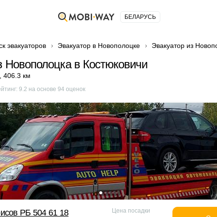
БЕЛАРУСЬ
ск эвакуаторов
Эвакуатор в Новополоцке
Эвакуатор из Новоп
з Новополоцка в Костюковичи
,
406.3 км
ейтинг:
9.2
на основе
94
оценок
Цена посадки
исов РБ 504 61 18