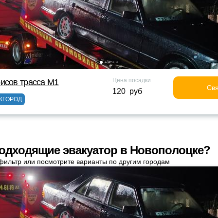
Цена посадки
исов трасса М1
Свя
120 руб
ЖГОРОД
одходящие эвакуатор в Новополоцке?
фильтр или посмотрите варианты по другим городам