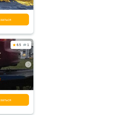
заться
6.5
1
заться