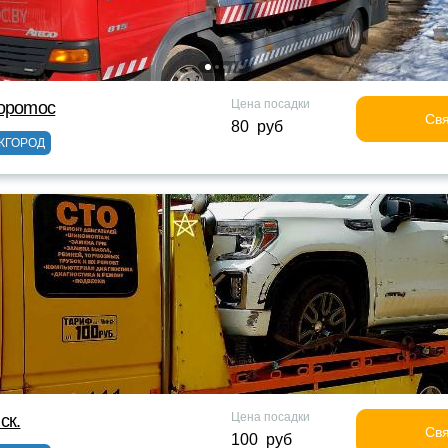
Цена посадки
topomoc
Свя
80 руб
ЖГОРОД
Цена посадки
ск.
Свя
100 руб