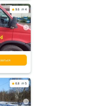
9.6
4
заться
6.8
5