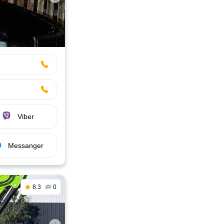
Viber
Messanger
8.3
0