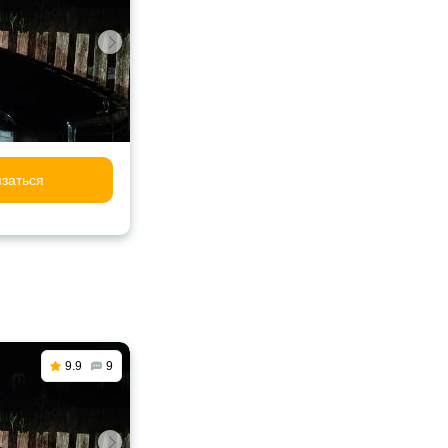
заться
9.9
9