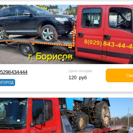
Цена посадки
75298434444
Свя
120 руб
ЖГОРОД