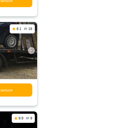
заться
8.1
18
заться
9.9
9