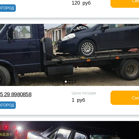
Свя
120 руб
ЖГОРОД
Цена посадки
5 29 8980858
Свя
1 руб
ЖГОРОД