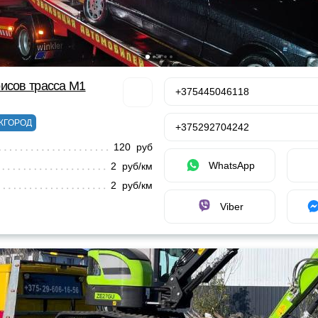
исов трасса М1
+375445046118
ЖГОРОД
+375292704242
120 руб
WhatsApp
2 руб/км
2 руб/км
Viber