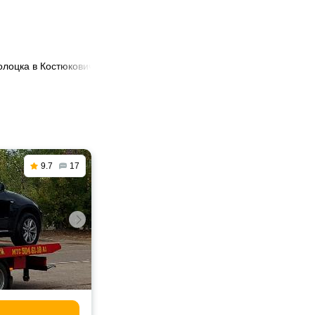
олоцка в Костюковичи
9.7
17