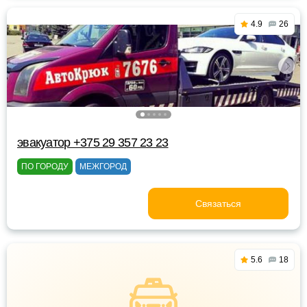
4.9
26
эвакуатор +375 29 357 23 23
ПО ГОРОДУ
МЕЖГОРОД
Связаться
5.6
18