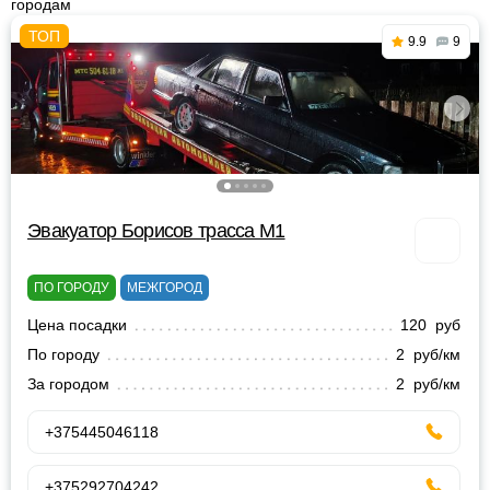
городам
9.9
9
Эвакуатор Борисов трасса М1
ПО ГОРОДУ
МЕЖГОРОД
Цена посадки
120 руб
По городу
2 руб/км
За городом
2 руб/км
+375445046118
+375292704242