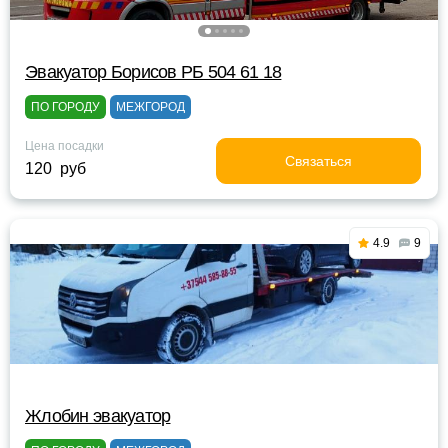
Эвакуатор Борисов РБ 504 61 18
ПО ГОРОДУ
МЕЖГОРОД
Цена посадки
Связаться
120 руб
4.9
9
Жлобин эвакуатор