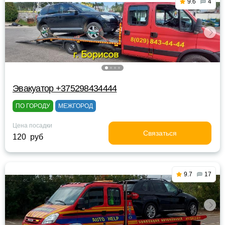
9.6
4
Эвакуатор +375298434444
ПО ГОРОДУ
МЕЖГОРОД
Цена посадки
Связаться
120 руб
9.7
17