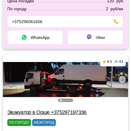
Цена посадки
120 руб
По городу
2 руб/км
+375296061656
WhatsApp
Viber
8.5
43
Эвакуатор в Орше +375297197336
ПО ГОРОДУ
МЕЖГОРОД