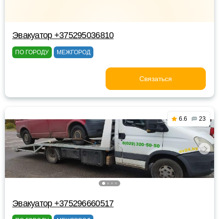
Эвакуатор +375295036810
ПО ГОРОДУ
МЕЖГОРОД
Связаться
6.6
23
Эвакуатор +375296660517