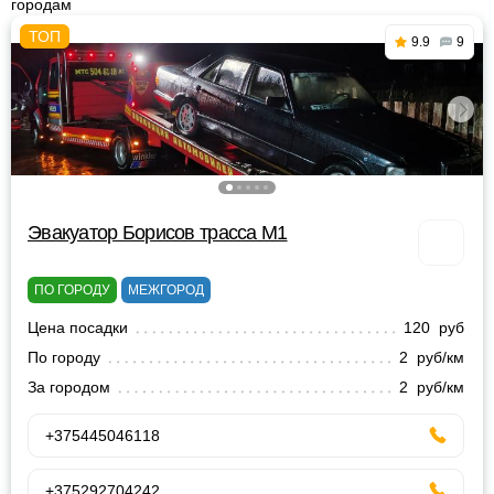
городам
9.9
9
Эвакуатор Борисов трасса М1
ПО ГОРОДУ
МЕЖГОРОД
Цена посадки
120 руб
По городу
2 руб/км
За городом
2 руб/км
+375445046118
+375292704242