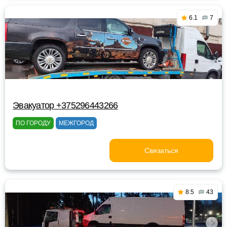
6.1
7
Эвакуатор +375296443266
ПО ГОРОДУ
МЕЖГОРОД
Связаться
8.5
43