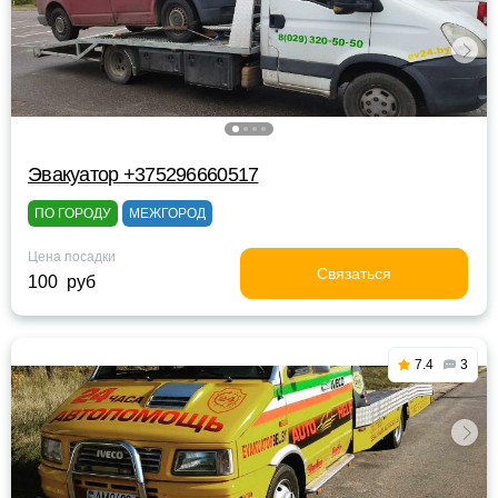
Эвакуатор +375296660517
ПО ГОРОДУ
МЕЖГОРОД
Цена посадки
Связаться
100 руб
7.4
3