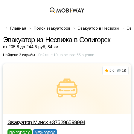
Главная
Поиск эвакуаторов
Эвакуатор в Несвиже
Эва
Эвакуатор из Несвижа в Солигорск
от 205.8 до 244.5 руб
,
84 км
Найдено 3 службы
Рейтинг:
10
на основе
55
оценок
5.6
18
Эвакуатор Минск +375296599994
ПО ГОРОДУ
МЕЖГОРОД