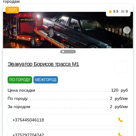
городам
9.9
9
Эвакуатор Борисов трасса М1
ПО ГОРОДУ
МЕЖГОРОД
Цена посадки
120 руб
По городу
2 руб/км
За городом
2 руб/км
+375445046118
+375292704242