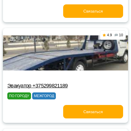
Связаться
4.9
10
Эвакуатор +375299821189
ПО ГОРОДУ
МЕЖГОРОД
Связаться