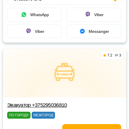
WhatsApp
Viber
Viber
Messanger
7.2
3
Эвакуатор +375295036810
ПО ГОРОДУ
МЕЖГОРОД