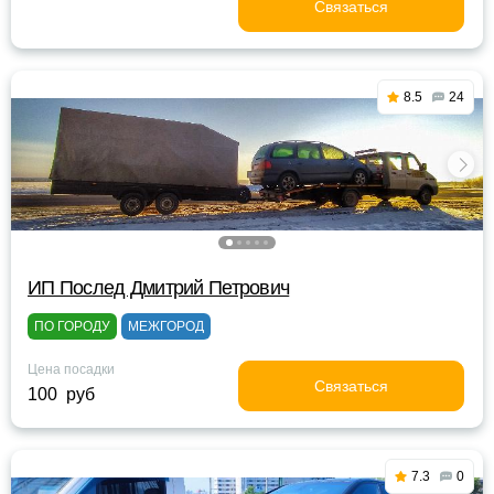
Связаться
8.5
24
ИП Послед Дмитрий Петрович
ПО ГОРОДУ
МЕЖГОРОД
Цена посадки
Связаться
100 руб
7.3
0