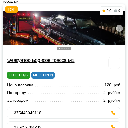
городам
9.9
9
Эвакуатор Борисов трасса М1
ПО ГОРОДУ
МЕЖГОРОД
Цена посадки
120 руб
По городу
2 руб/км
За городом
2 руб/км
+375445046118
+375292704242