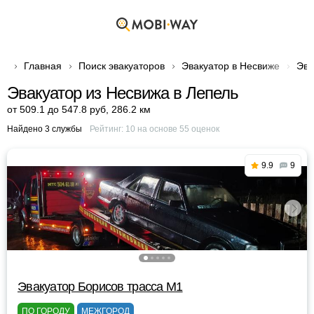
Главная
Поиск эвакуаторов
Эвакуатор в Несвиже
Эва
Эвакуатор из Несвижа в Лепель
от 509.1 до 547.8 руб
,
286.2 км
Найдено 3 службы
Рейтинг:
10
на основе
55
оценок
9.9
9
Эвакуатор Борисов трасса М1
ПО ГОРОДУ
МЕЖГОРОД