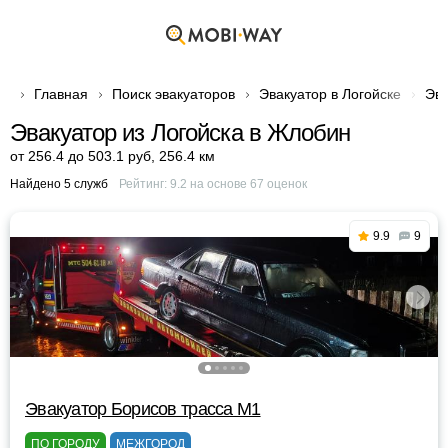
Главная
Поиск эвакуаторов
Эвакуатор в Логойске
Эва
Эвакуатор из Логойска в Жлобин
от 256.4 до 503.1 руб
,
256.4 км
Найдено 5 служб
Рейтинг:
9.2
на основе
67
оценок
9.9
9
Эвакуатор Борисов трасса М1
ПО ГОРОДУ
МЕЖГОРОД