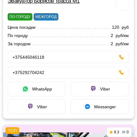
Эвакуатор Борисов трасса М1
ПО ГОРОДУ
МЕЖГОРОД
Цена посадки
120 руб
По городу
2 руб/км
За городом
2 руб/км
+375445046118
+375292704242
WhatsApp
Viber
Viber
Messanger
8.3
0