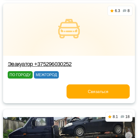
6.3
8
Эвакуатор +375296030252
ПО ГОРОДУ
МЕЖГОРОД
Связаться
8.1
18