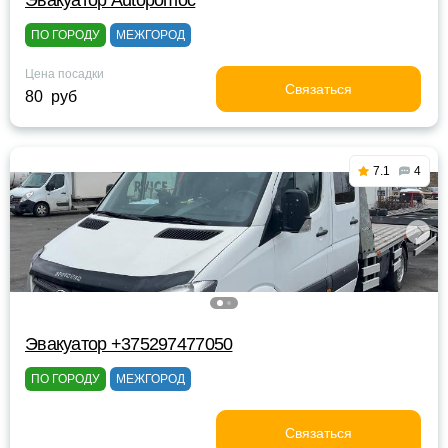
Эвакуатор Autopomoc
ПО ГОРОДУ
МЕЖГОРОД
Цена посадки
Связаться
80 руб
7.1
4
Эвакуатор +375297477050
ПО ГОРОДУ
МЕЖГОРОД
Связаться