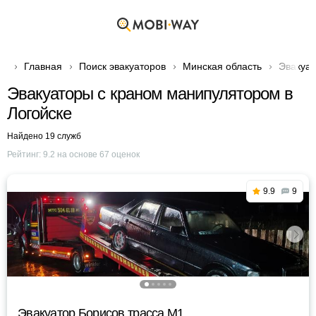
Главная
Поиск эвакуаторов
Минская область
Эвакуат
Эвакуаторы с краном манипулятором в
Логойске
Найдено 19 служб
Рейтинг:
9.2
на основе
67
оценок
9.9
9
Эвакуатор Борисов трасса М1