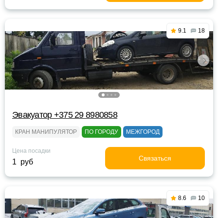
9.1
18
Эвакуатор +375 29 8980858
КРАН МАНИПУЛЯТОР
ПО ГОРОДУ
МЕЖГОРОД
Цена посадки
Связаться
1 руб
8.6
10