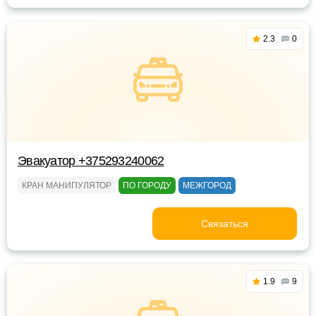
2.3
0
Эвакуатор +375293240062
КРАН МАНИПУЛЯТОР
ПО ГОРОДУ
МЕЖГОРОД
Связаться
1.9
9