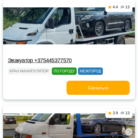
4.4
13
Эвакуатор +375445377570
КРАН МАНИПУЛЯТОР
ПО ГОРОДУ
МЕЖГОРОД
Связаться
3.9
13