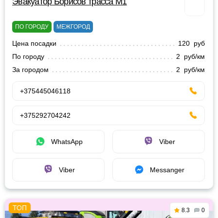
Эвакуатор Борисов трасса М1
ПО ГОРОДУ
МЕЖГОРОД
Цена посадки
120 руб
По городу
2 руб/км
За городом
2 руб/км
+375445046118
+375292704242
WhatsApp
Viber
Viber
Messanger
8.3
0