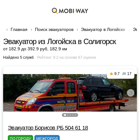
Главная
Поиск эвакуаторов
Эвакуатор в Логойске
Эва
Эвакуатор из Логойска в Солигорск
от 182.9 до 392.9 руб
,
182.9 км
Найдено 5 служб
Рейтинг:
9.2
на основе
67
оценок
9.7
17
Эвакуатор Борисов РБ 504 61 18
ПО ГОРОДУ
МЕЖГОРОД