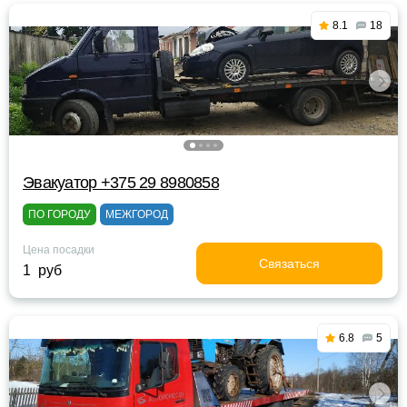
8.1
18
Эвакуатор +375 29 8980858
ПО ГОРОДУ
МЕЖГОРОД
Цена посадки
Связаться
1 руб
6.8
5