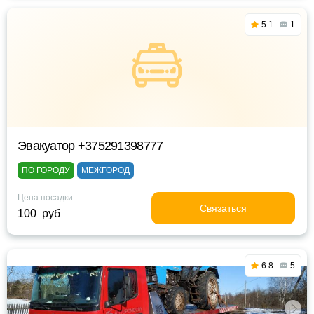
5.1
1
Эвакуатор +375291398777
ПО ГОРОДУ
МЕЖГОРОД
Цена посадки
Связаться
100 руб
6.8
5