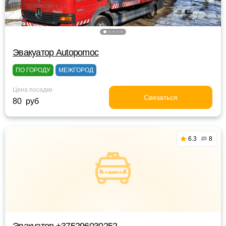
Эвакуатор Autopomoc
ПО ГОРОДУ
МЕЖГОРОД
Цена посадки
Связаться
80 руб
6.3
8