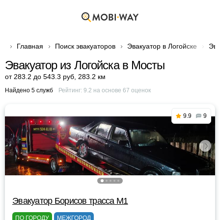
Главная
Поиск эвакуаторов
Эвакуатор в Логойске
Эва
Эвакуатор из Логойска в Мосты
от 283.2 до 543.3 руб
,
283.2 км
Найдено 5 служб
Рейтинг:
9.2
на основе
67
оценок
9.9
9
Эвакуатор Борисов трасса М1
ПО ГОРОДУ
МЕЖГОРОД