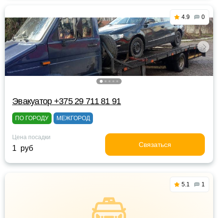
4.9
0
Эвакуатор +375 29 711 81 91
ПО ГОРОДУ
МЕЖГОРОД
Цена посадки
Связаться
1 руб
5.1
1