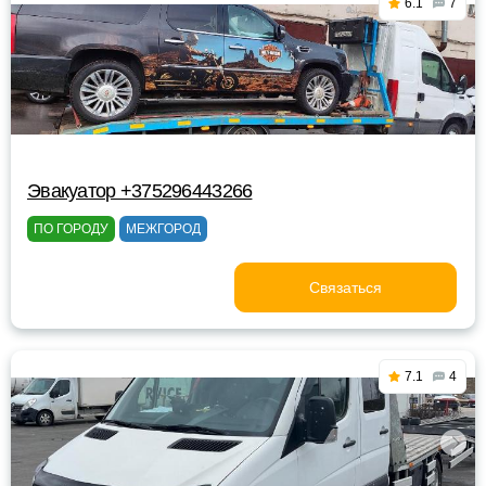
6.1
7
Эвакуатор +375296443266
ПО ГОРОДУ
МЕЖГОРОД
Связаться
7.1
4