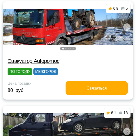
6.8
5
Эвакуатор Autopomoc
ПО ГОРОДУ
МЕЖГОРОД
Цена посадки
Связаться
80 руб
8.1
18