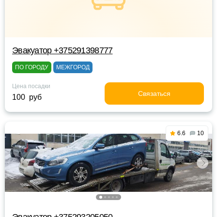
Эвакуатор +375291398777
ПО ГОРОДУ
МЕЖГОРОД
Цена посадки
Связаться
100 руб
6.6
10