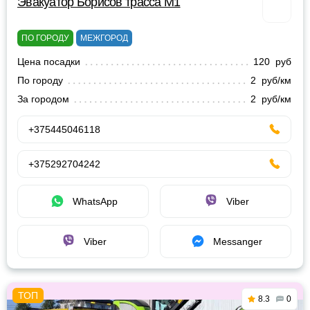
Эвакуатор Борисов трасса М1
ПО ГОРОДУ
МЕЖГОРОД
Цена посадки
120 руб
По городу
2 руб/км
За городом
2 руб/км
+375445046118
+375292704242
WhatsApp
Viber
Viber
Messanger
8.3
0