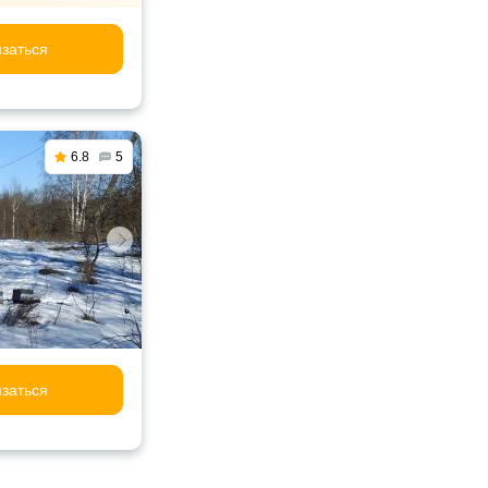
заться
6.8
5
заться