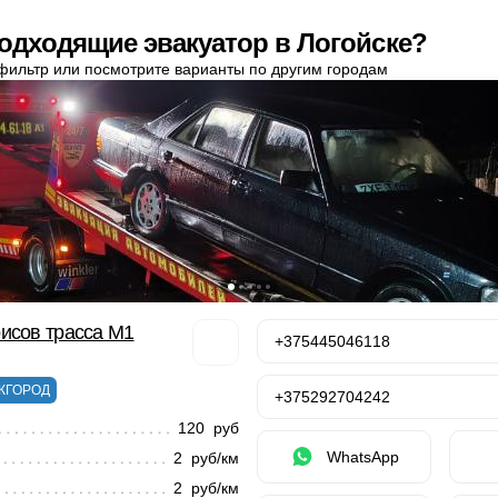
одходящие эвакуатор в Логойске?
фильтр или посмотрите варианты по другим городам
исов трасса М1
+375445046118
ЖГОРОД
+375292704242
120 руб
WhatsApp
2 руб/км
2 руб/км