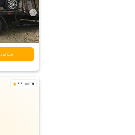
заться
5.6
18