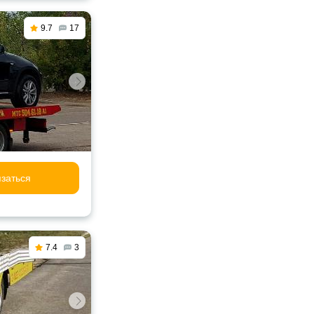
9.7
17
заться
7.4
3