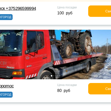
Цена посадки
нск +375296599994
Свя
100 руб
ЖГОРОД
Цена посадки
topomoc
Свя
80 руб
ЖГОРОД