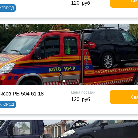
Свя
120 руб
ЖГОРОД
Цена посадки
исов РБ 504 61 18
Свя
120 руб
ЖГОРОД