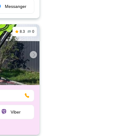
Messanger
8.3
0
Viber