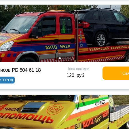
Цена посадки
исов РБ 504 61 18
Свя
120 руб
ЖГОРОД