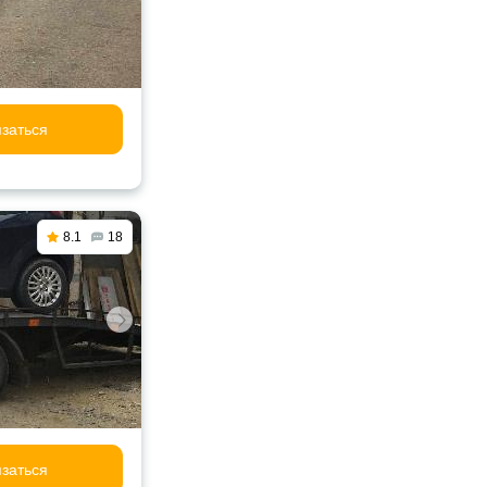
заться
8.1
18
заться