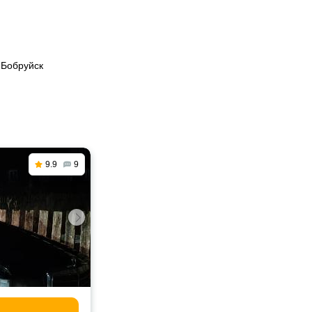
 Бобруйск
9.9
9