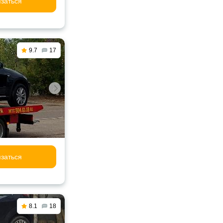
заться
9.7
17
заться
8.1
18