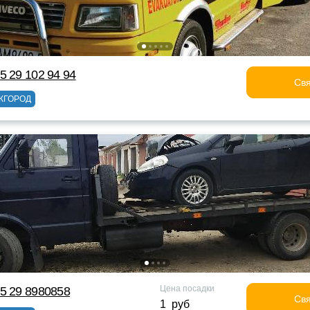
5 29 102 94 94
Свя
ЖГОРОД
Цена посадки
5 29 8980858
Свя
1 руб