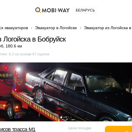
БЕЛАРУСЬ
ск эвакуаторов
Эвакуатор в Логойске
Эвакуатор из Логойска в
з Логойска в Бобруйск
уб
,
180.6 км
тинг:
9.2
на основе
67
оценок
Цена посадки
исов трасса М1