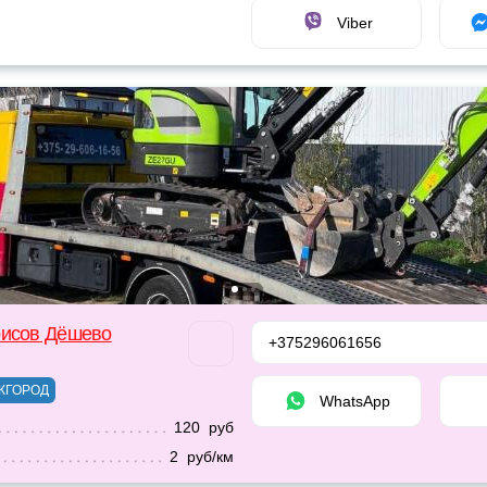
Viber
рисов Дёшево
+375296061656
ЖГОРОД
WhatsApp
120 руб
2 руб/км