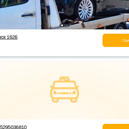
ск 1626
Свя
75295036810