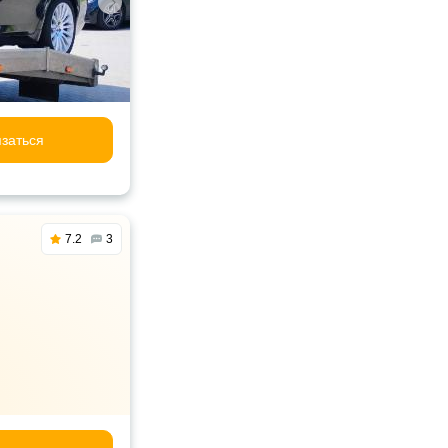
заться
7.2
3