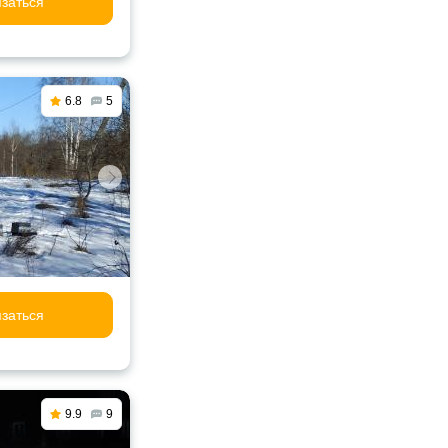
заться
6.8
5
заться
9.9
9