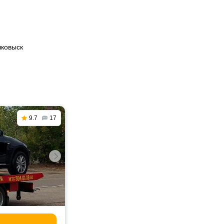
лковыск
9.7
17