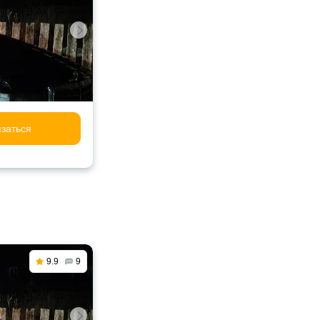
заться
9.9
9