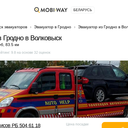
БЕЛАРУСЬ
ск эвакуаторов
Эвакуатор в Гродно
Эвакуатор из Гродно в Во
з Гродно в Волковыск
уб
,
83.5 км
ейтинг:
9.8
на основе
32
оценок
Цена посадки
исов РБ 504 61 18