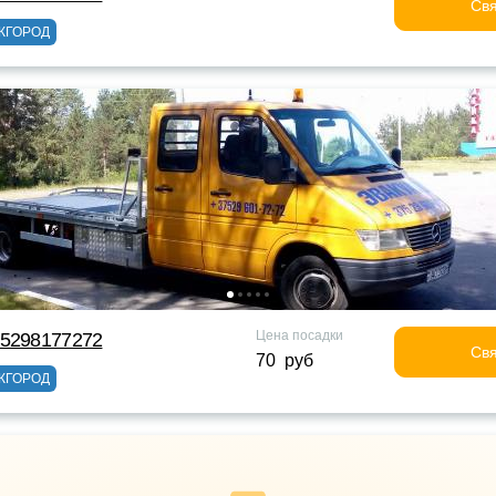
Свя
ЖГОРОД
Цена посадки
75298177272
Свя
70 руб
ЖГОРОД