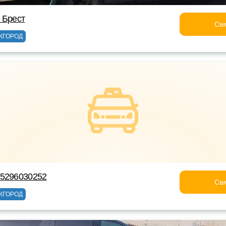
 Брест
Свя
ЖГОРОД
75296030252
Свя
ЖГОРОД