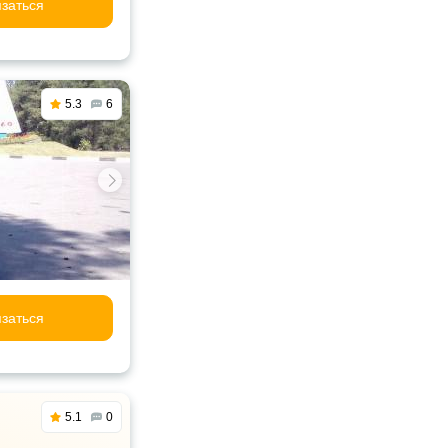
заться
5.3
6
заться
5.1
0