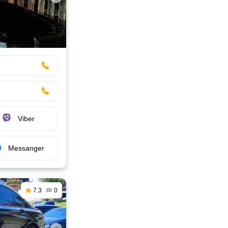
Viber
Messanger
7.3
0