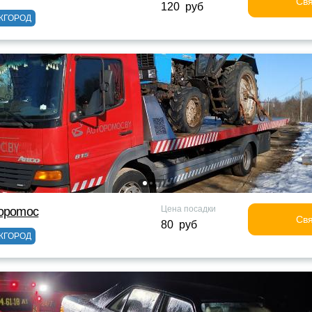
Свя
120 руб
ЖГОРОД
Цена посадки
topomoc
Свя
80 руб
ЖГОРОД