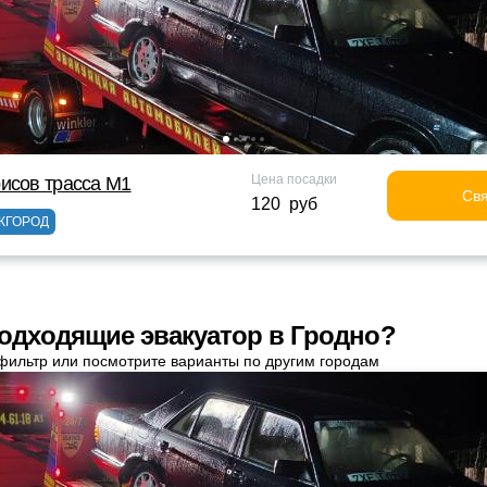
Цена посадки
исов трасса М1
Свя
120 руб
ЖГОРОД
одходящие эвакуатор в Гродно?
фильтр или посмотрите варианты по другим городам