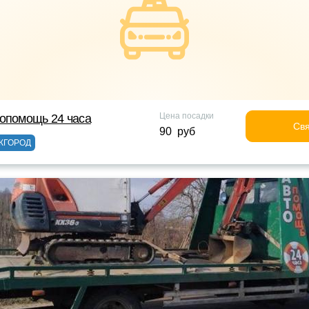
Цена посадки
опомощь 24 часа
Свя
90 руб
ЖГОРОД