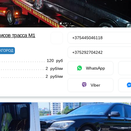
исов трасса М1
+375445046118
ЖГОРОД
+375292704242
120 руб
WhatsApp
2 руб/км
2 руб/км
Viber