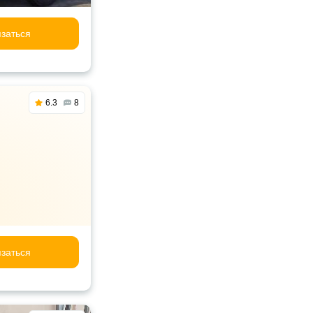
заться
6.3
8
заться