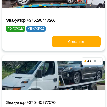
Эвакуатор +375296443266
ПО ГОРОДУ
МЕЖГОРОД
Связаться
4.4
13
Эвакуатор +375445377570