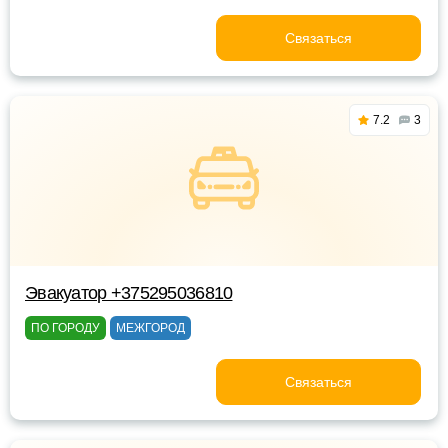
Связаться
7.2
3
Эвакуатор +375295036810
ПО ГОРОДУ
МЕЖГОРОД
Связаться