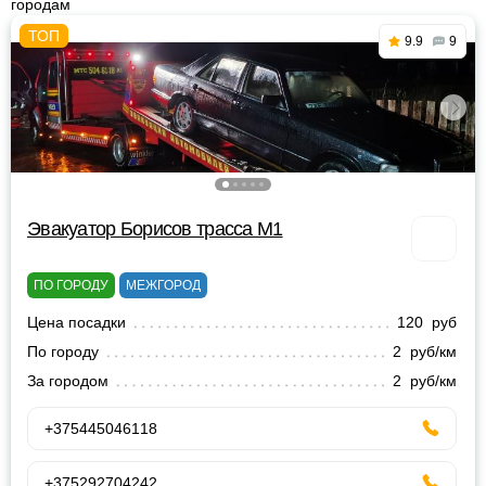
городам
9.9
9
Эвакуатор Борисов трасса М1
ПО ГОРОДУ
МЕЖГОРОД
Цена посадки
120 руб
По городу
2 руб/км
За городом
2 руб/км
+375445046118
+375292704242