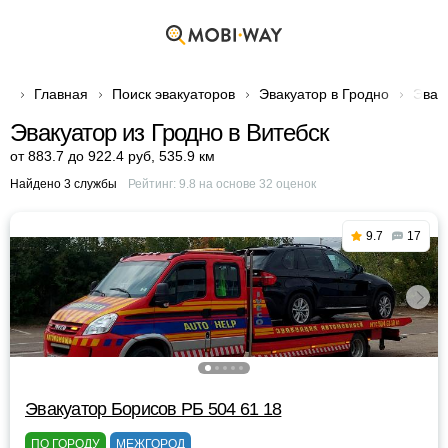
Главная
Поиск эвакуаторов
Эвакуатор в Гродно
Эвак
Эвакуатор из Гродно в Витебск
от 883.7 до 922.4 руб
,
535.9 км
Найдено 3 службы
Рейтинг:
9.8
на основе
32
оценок
9.7
17
Эвакуатор Борисов РБ 504 61 18
ПО ГОРОДУ
МЕЖГОРОД