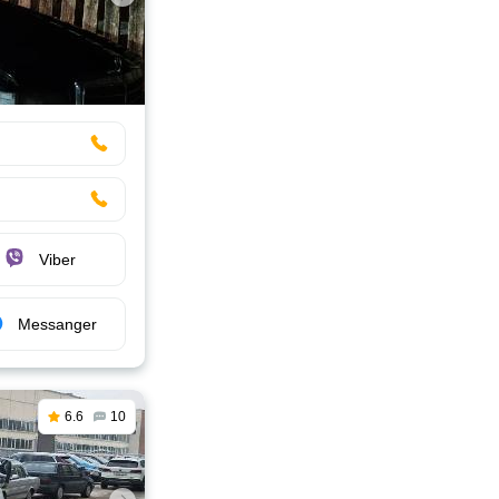
Viber
Messanger
6.6
10