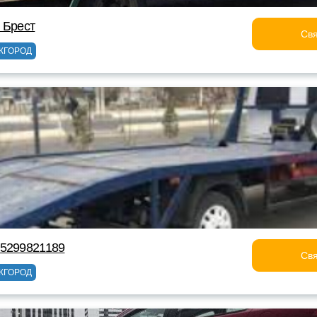
 Брест
Свя
ЖГОРОД
75299821189
Свя
ЖГОРОД