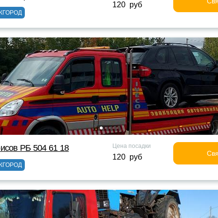
Свя
120 руб
ЖГОРОД
Цена посадки
исов РБ 504 61 18
Свя
120 руб
ЖГОРОД