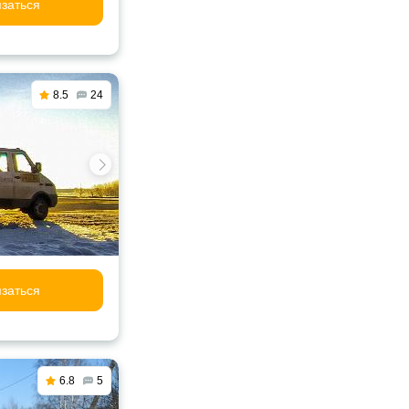
заться
8.5
24
заться
6.8
5