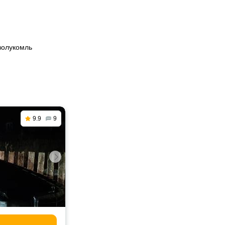
волукомль
9.9
9