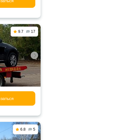
заться
9.7
17
заться
6.8
5