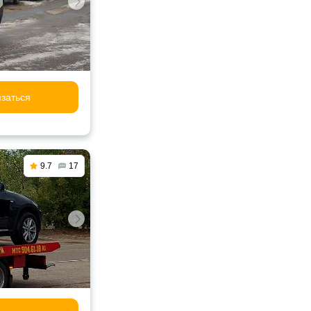
заться
9.7
17