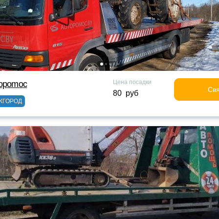
Цена посадки
topomoc
Свя
80 руб
ЖГОРОД