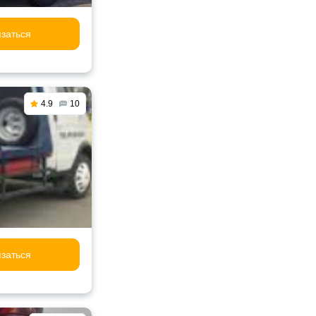
заться
4.9
10
заться