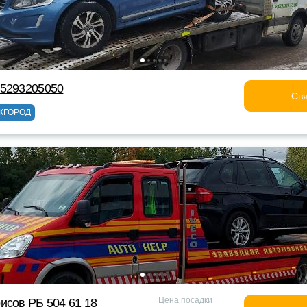
75293205050
Свя
ЖГОРОД
Цена посадки
исов РБ 504 61 18