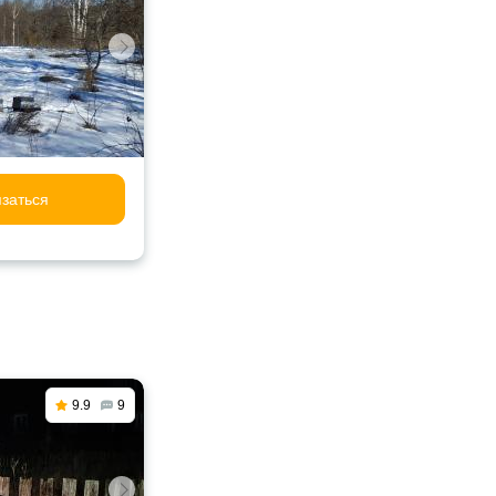
заться
9.9
9