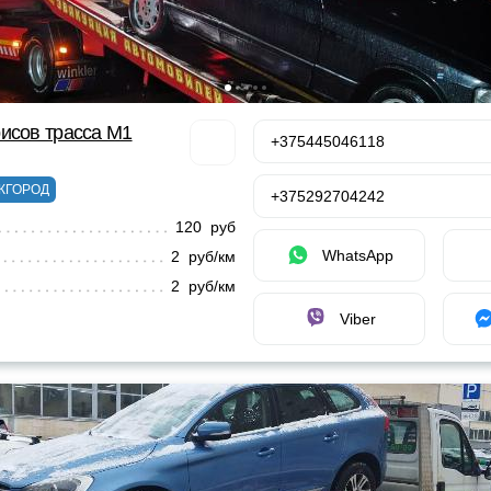
исов трасса М1
+375445046118
ЖГОРОД
+375292704242
120 руб
WhatsApp
2 руб/км
2 руб/км
Viber