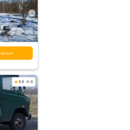
заться
5.9
0