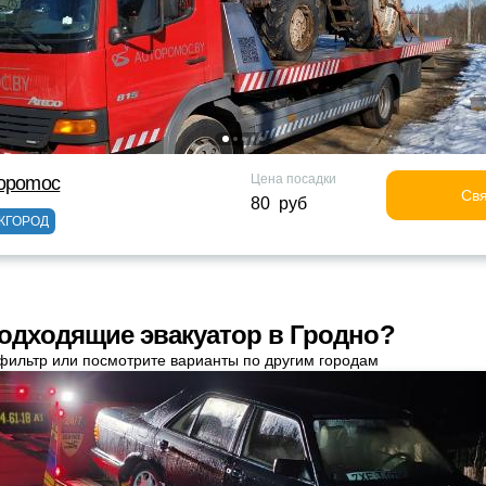
Цена посадки
topomoc
Свя
80 руб
ЖГОРОД
одходящие эвакуатор в Гродно?
фильтр или посмотрите варианты по другим городам