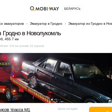
БЕЛАРУСЬ
ск эвакуаторов
Эвакуатор в Гродно
Эвакуатор из Гродно в Но
з Гродно в Новолукомль
уб
,
455.7 км
ейтинг:
9.8
на основе
32
оценок
Цена посадки
исов трасса М1