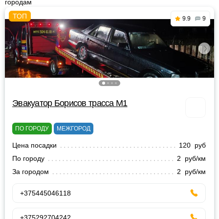
городам
9.9
9
Эвакуатор Борисов трасса М1
ПО ГОРОДУ
МЕЖГОРОД
Цена посадки
120 руб
По городу
2 руб/км
За городом
2 руб/км
+375445046118
+375292704242