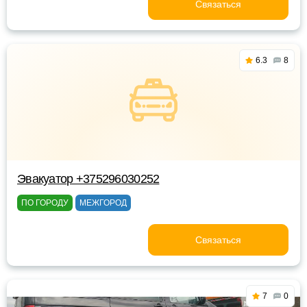
Связаться
6.3
8
Эвакуатор +375296030252
ПО ГОРОДУ
МЕЖГОРОД
Связаться
7
0