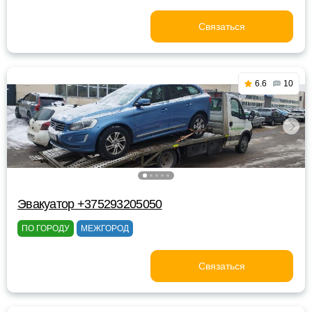
Связаться
6.6
10
Эвакуатор +375293205050
ПО ГОРОДУ
МЕЖГОРОД
Связаться