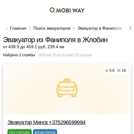
Главная
Поиск эвакуаторов
Эвакуатор в Фаниполе
Эв
Эвакуатор из Фаниполя в Жлобин
от 438.9 до 459.1 руб
,
239.4 км
Найдено 2 службы
Рейтинг:
8
на основе
23
оценок
5.6
18
Эвакуатор Минск +375296599994
ПО ГОРОДУ
МЕЖГОРОД