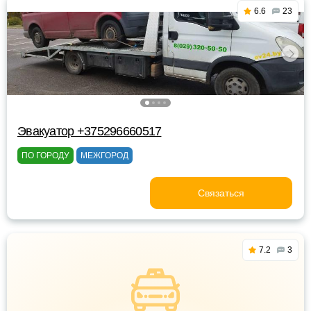
6.6
23
Эвакуатор +375296660517
ПО ГОРОДУ
МЕЖГОРОД
Связаться
7.2
3