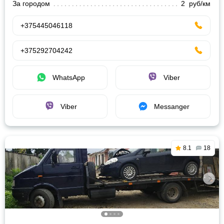
За городом
2 руб/км
+375445046118
+375292704242
WhatsApp
Viber
Viber
Messanger
8.1
18