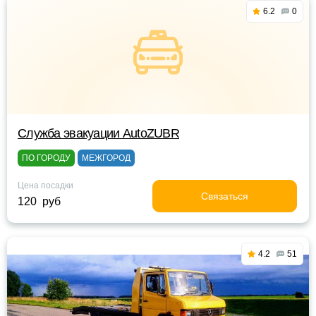
6.2
0
Служба эвакуации AutoZUBR
ПО ГОРОДУ
МЕЖГОРОД
Цена посадки
Связаться
120 руб
4.2
51