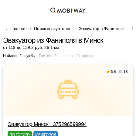
Главная
Поиск эвакуаторов
Эвакуатор в Фаниполе
Эв
Эвакуатор из Фаниполя в Минск
от 119 до 139.2 руб
,
26.1 км
Найдено 2 службы
Рейтинг:
8
на основе
23
оценок
5.6
18
Эвакуатор Минск +375296599994
ПО ГОРОДУ
МЕЖГОРОД