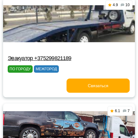
4.9
10
Эвакуатор +375299821189
ПО ГОРОДУ
МЕЖГОРОД
Связаться
6.1
7