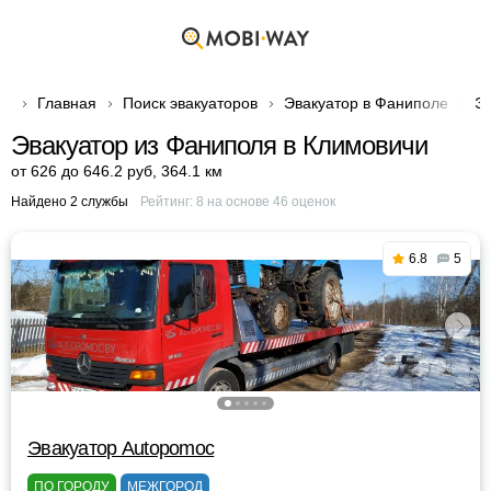
Главная
Поиск эвакуаторов
Эвакуатор в Фаниполе
Эв
Эвакуатор из Фаниполя в Климовичи
от 626 до 646.2 руб
,
364.1 км
Найдено 2 службы
Рейтинг:
8
на основе
46
оценок
6.8
5
Эвакуатор Autopomoc
ПО ГОРОДУ
МЕЖГОРОД