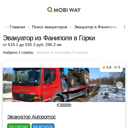
Главная
Поиск эвакуаторов
Эвакуатор в Фаниполе
Эв
Эвакуатор из Фаниполя в Горки
от 515.1 до 535.3 руб
,
290.2 км
Найдено 2 службы
Рейтинг:
8
на основе
23
оценок
6.8
5
Эвакуатор Autopomoc
ПО ГОРОДУ
МЕЖГОРОД