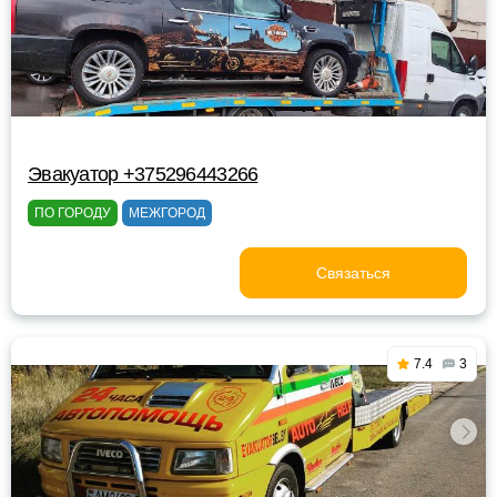
Эвакуатор +375296443266
ПО ГОРОДУ
МЕЖГОРОД
Связаться
7.4
3