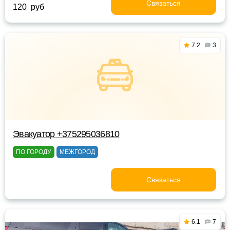
Связаться
120 руб
7.2
3
Эвакуатор +375295036810
ПО ГОРОДУ
МЕЖГОРОД
Связаться
6.1
7