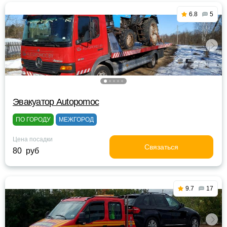
6.8
5
Эвакуатор Autopomoc
ПО ГОРОДУ
МЕЖГОРОД
Цена посадки
Связаться
80 руб
9.7
17