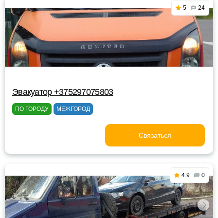
5
24
Эвакуатор +375297075803
ПО ГОРОДУ
МЕЖГОРОД
Связаться
4.9
0