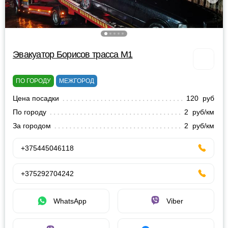
Эвакуатор Борисов трасса М1
ПО ГОРОДУ
МЕЖГОРОД
Цена посадки
120 руб
По городу
2 руб/км
За городом
2 руб/км
+375445046118
+375292704242
WhatsApp
Viber