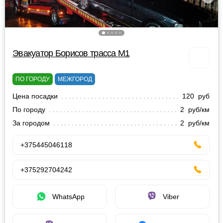
Эвакуатор Борисов трасса М1
ПО ГОРОДУ
МЕЖГОРОД
Цена посадки
120 руб
По городу
2 руб/км
За городом
2 руб/км
+375445046118
+375292704242
WhatsApp
Viber