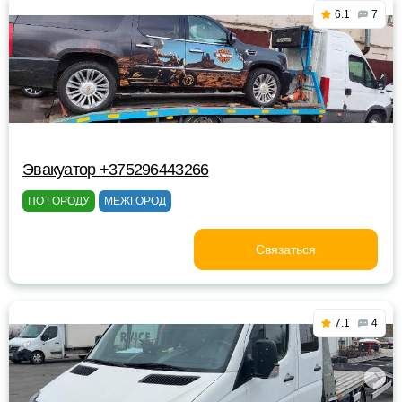
6.1
7
Эвакуатор +375296443266
ПО ГОРОДУ
МЕЖГОРОД
Связаться
7.1
4