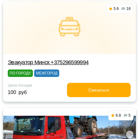
5.6
18
Эвакуатор Минск +375296599994
ПО ГОРОДУ
МЕЖГОРОД
Цена посадки
Связаться
100 руб
6.8
5