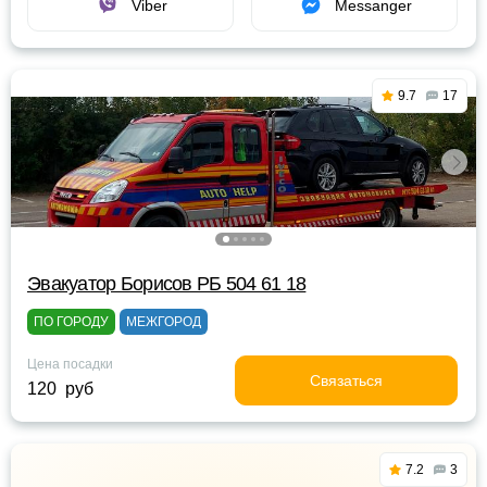
Viber
Messanger
9.7
17
Эвакуатор Борисов РБ 504 61 18
ПО ГОРОДУ
МЕЖГОРОД
Цена посадки
Связаться
120 руб
7.2
3