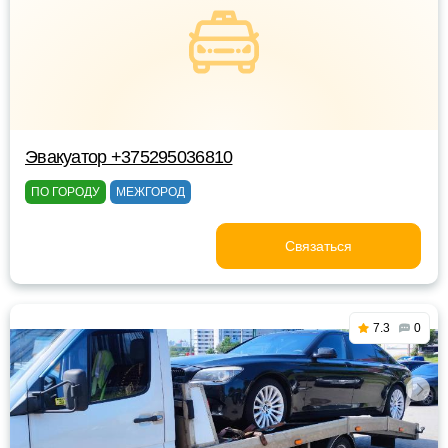
Эвакуатор +375295036810
ПО ГОРОДУ
МЕЖГОРОД
Связаться
7.3
0