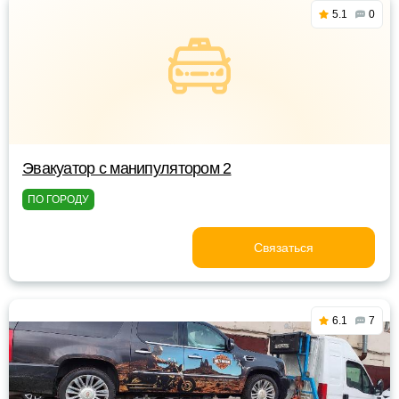
5.1
0
Эвакуатор с манипулятором 2
ПО ГОРОДУ
Связаться
6.1
7