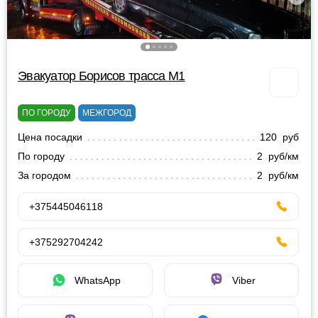
Эвакуатор Борисов трасса М1
ПО ГОРОДУ
МЕЖГОРОД
Цена посадки
120 руб
По городу
2 руб/км
За городом
2 руб/км
+375445046118
+375292704242
WhatsApp
Viber