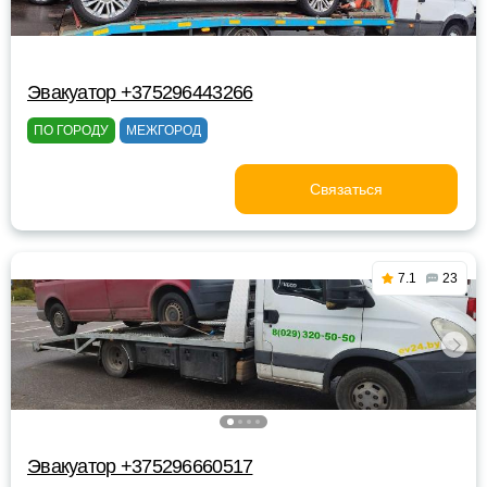
Эвакуатор +375296443266
ПО ГОРОДУ
МЕЖГОРОД
Связаться
7.1
23
Эвакуатор +375296660517