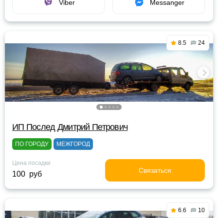
Viber
Messanger
8.5
24
ИП Послед Дмитрий Петрович
ПО ГОРОДУ
МЕЖГОРОД
Цена посадки
Связаться
100 руб
6.6
10