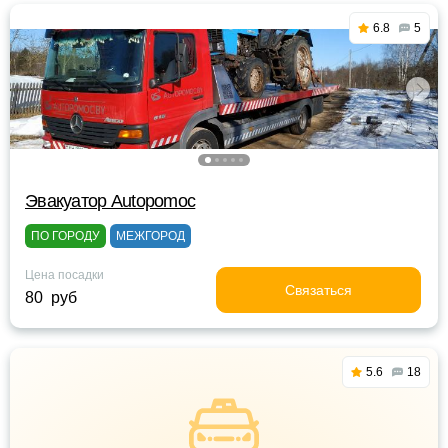
6.8
5
Эвакуатор Autopomoc
ПО ГОРОДУ
МЕЖГОРОД
Цена посадки
Связаться
80 руб
5.6
18