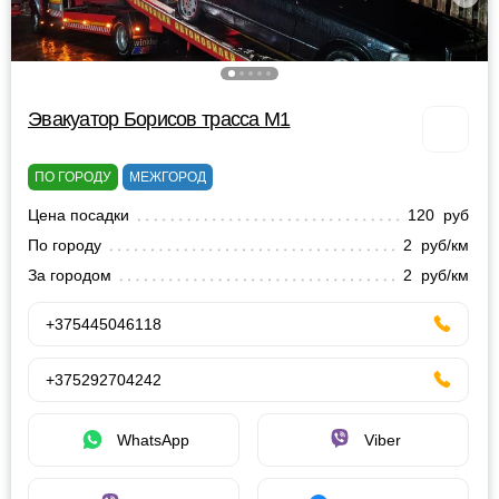
Эвакуатор Борисов трасса М1
ПО ГОРОДУ
МЕЖГОРОД
Цена посадки
120 руб
По городу
2 руб/км
За городом
2 руб/км
+375445046118
+375292704242
WhatsApp
Viber