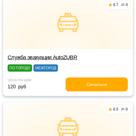
6.7
0
Служба эвакуации AutoZUBR
ПО ГОРОДУ
МЕЖГОРОД
Цена посадки
Связаться
120 руб
6.5
0