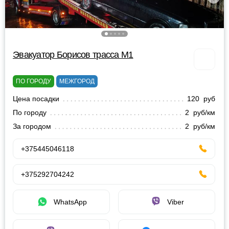
Эвакуатор Борисов трасса М1
ПО ГОРОДУ
МЕЖГОРОД
Цена посадки
120 руб
По городу
2 руб/км
За городом
2 руб/км
+375445046118
+375292704242
WhatsApp
Viber