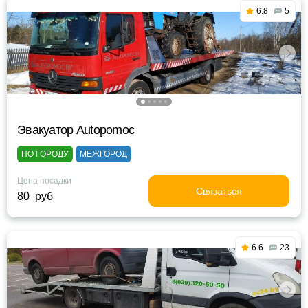
6.8
5
Эвакуатор Autopomoc
ПО ГОРОДУ
МЕЖГОРОД
Цена посадки
Связаться
80 руб
6.6
23