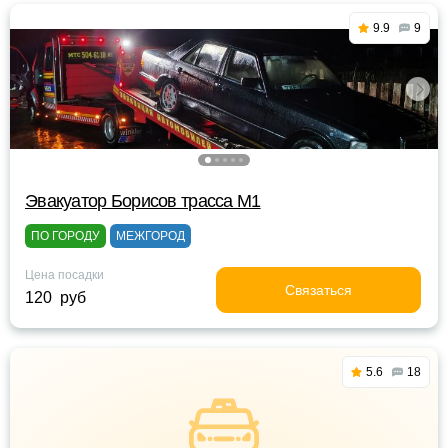
9.9
9
Эвакуатор Борисов трасса М1
ПО ГОРОДУ
МЕЖГОРОД
Цена посадки
Связаться
120 руб
5.6
18