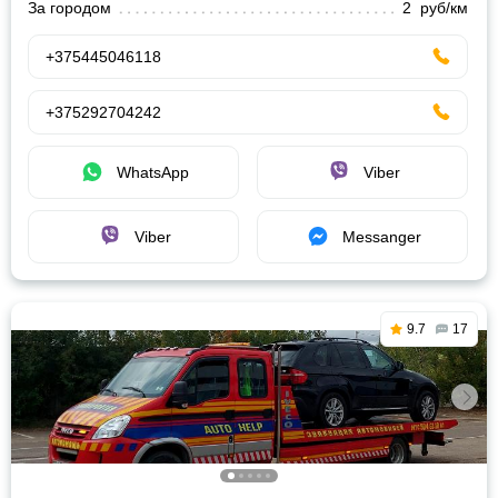
За городом
2 руб/км
+375445046118
+375292704242
WhatsApp
Viber
Viber
Messanger
9.7
17