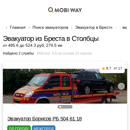
Главная
Поиск эвакуаторов
Эвакуатор в Бресте
Эвак
Эвакуатор из Бреста в Столбцы
от 485.6 до 524.3 руб
,
270.5 км
Найдено 2 службы
Рейтинг:
9.8
на основе
23
оценок
9.7
17
Эвакуатор Борисов РБ 504 61 18
ПО ГОРОДУ
МЕЖГОРОД