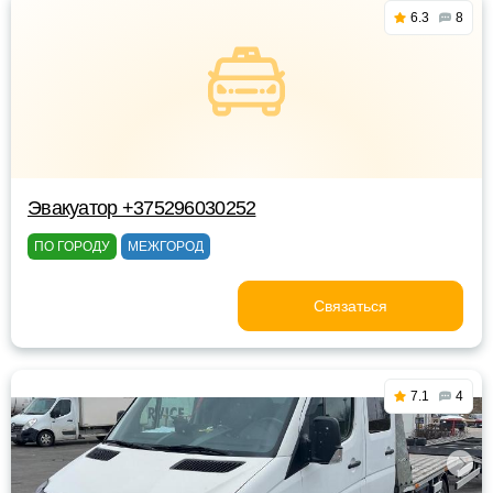
6.3
8
Эвакуатор +375296030252
ПО ГОРОДУ
МЕЖГОРОД
Связаться
7.1
4