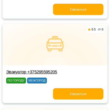
Связаться
6.5
0
Эвакуатор +375295595205
ПО ГОРОДУ
МЕЖГОРОД
Связаться