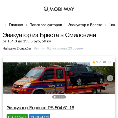
Главная
Поиск эвакуаторов
Эвакуатор в Бресте
Эвак
Эвакуатор из Бреста в Смиловичи
от 154.8 до 193.5 руб
,
50 км
Найдено 2 службы
Рейтинг:
9.8
на основе
23
оценок
9.7
17
Эвакуатор Борисов РБ 504 61 18
ПО ГОРОДУ
МЕЖГОРОД