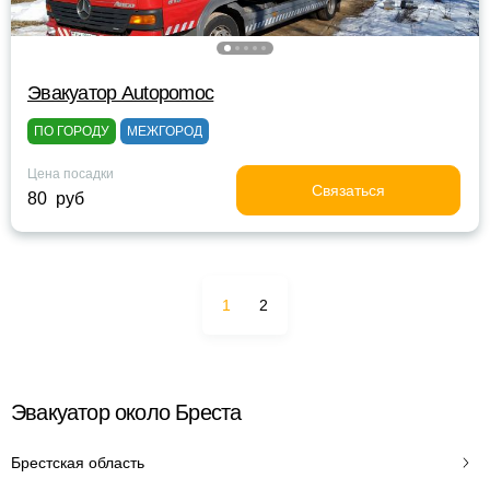
Эвакуатор Autopomoc
ПО ГОРОДУ
МЕЖГОРОД
Цена посадки
Связаться
80 руб
1
2
Эвакуатор около Бреста
Брестская область