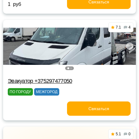
Связаться
1 руб
7.1
4
Эвакуатор +375297477050
ПО ГОРОДУ
МЕЖГОРОД
Связаться
5.1
0