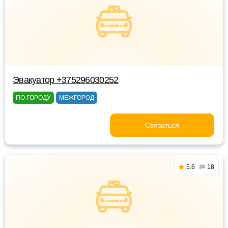
Эвакуатор +375296030252
ПО ГОРОДУ
МЕЖГОРОД
Связаться
5.6
18