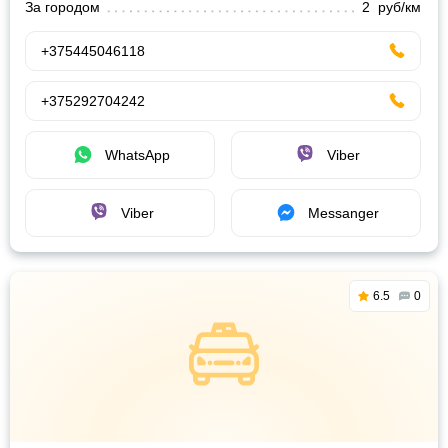
За городом
2 руб/км
+375445046118
+375292704242
WhatsApp
Viber
Viber
Messanger
6.5
0