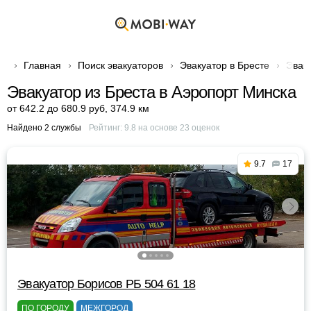
Главная
Поиск эвакуаторов
Эвакуатор в Бресте
Эваку
Эвакуатор из Бреста в Аэропорт Минска
от 642.2 до 680.9 руб
,
374.9 км
Найдено 2 службы
Рейтинг:
9.8
на основе
23
оценок
9.7
17
Эвакуатор Борисов РБ 504 61 18
ПО ГОРОДУ
МЕЖГОРОД