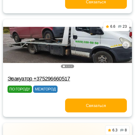
Связаться
6.6
23
Эвакуатор +375296660517
ПО ГОРОДУ
МЕЖГОРОД
Связаться
6.3
8