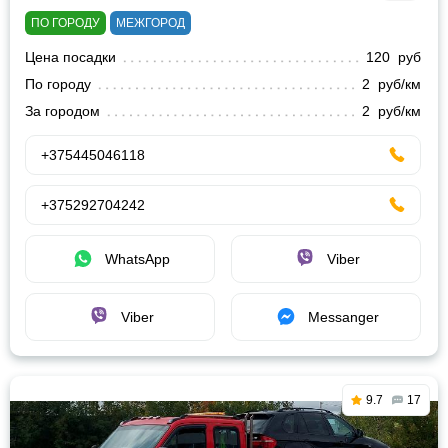
ПО ГОРОДУ
МЕЖГОРОД
Цена посадки
120 руб
По городу
2 руб/км
За городом
2 руб/км
+375445046118
+375292704242
WhatsApp
Viber
Viber
Messanger
9.7
17