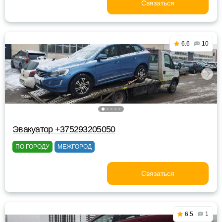
Связаться
6.6
10
Эвакуатор +375293205050
ПО ГОРОДУ
МЕЖГОРОД
Связаться
6.5
1