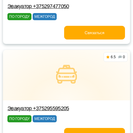
Эвакуатор +375297477050
ПО ГОРОДУ
МЕЖГОРОД
Связаться
6.5
0
Эвакуатор +375295595205
ПО ГОРОДУ
МЕЖГОРОД