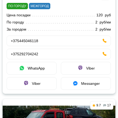
ПО ГОРОДУ
МЕЖГОРОД
Цена посадки
120 руб
По городу
2 руб/км
За городом
2 руб/км
+375445046118
+375292704242
WhatsApp
Viber
Viber
Messanger
9.7
17