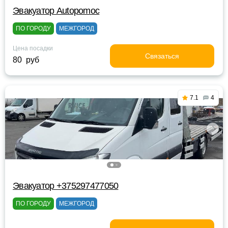
Эвакуатор Autopomoc
ПО ГОРОДУ
МЕЖГОРОД
Цена посадки
Связаться
80 руб
7.1
4
Эвакуатор +375297477050
ПО ГОРОДУ
МЕЖГОРОД