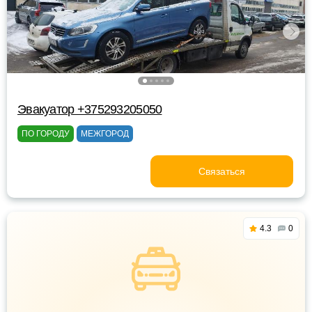
Эвакуатор +375293205050
ПО ГОРОДУ
МЕЖГОРОД
Связаться
4.3
0